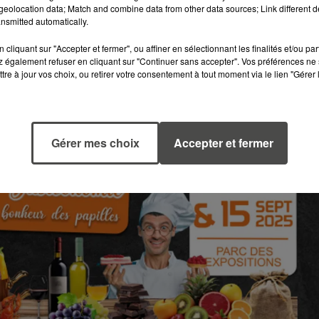
eolocation data; Match and combine data from other data sources; Link different de
r des papilles »
. La Halle de Béré accueillera
nsmitted automatically.
monstrations de grands chefs, boulangers et
cliquant sur "Accepter et fermer", ou affiner en sélectionnant les finalités et/ou pa
 » pour des dégustations à chaque pas.
 également refuser en cliquant sur "Continuer sans accepter". Vos préférences ne 
tre à jour vos choix, ou retirer votre consentement à tout moment via le lien "Gérer 
Gérer mes choix
Accepter et fermer