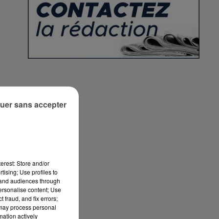
uer sans accepter
x
erest: Store and/or
tising; Use profiles to
tand audiences through
personalise content; Use
 fraud, and fix errors;
 may process personal
mation actively