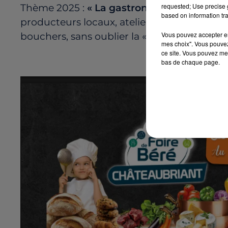
requested; Use precise g
Thème 2025 :
« La gastronomie, au bonheu
based on information tra
producteurs locaux, ateliers culinaires, dé
Vous pouvez accepter en 
bouchers, sans oublier la « Rue Gourmande
mes choix". Vous pouvez
ce site. Vous pouvez met
bas de chaque page.