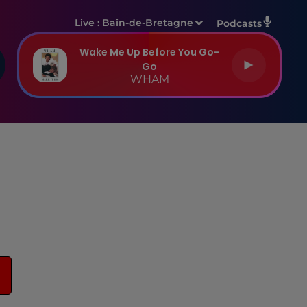
Live :
Bain-de-Bretagne
Podcasts
Wake Me Up Before You Go-
Go
WHAM