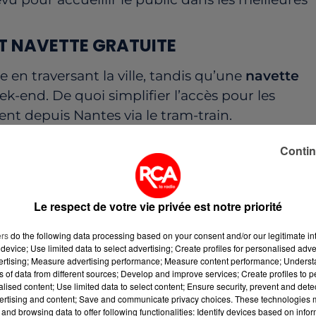
ET NAVETTE GRATUITE
e en traversant la ville, tandis qu’une
navette
week-end. De quoi simplifier l’accès pour les
nt depuis Nantes via le tram-train.
Contin
rvis de la Halle de Béré avec Vincent Gaillard au
ins, échassiers et fanfares surprendront les
Le respect de votre vie privée est notre priorité
rains
proposeront manèges à sensations,
ers
do the following data processing based on your consent and/or our legitimate int
device; Use limited data to select advertising; Create profiles for personalised adver
ées, sans oublier le
feu d’artifice du dimanche
vertising; Measure advertising performance; Measure content performance; Unders
ns of data from different sources; Develop and improve services; Create profiles to 
alised content; Use limited data to select content; Ensure security, prevent and detect
 VEDETTE
ertising and content; Save and communicate privacy choices. These technologies
and browsing data to offer following functionalities: Identify devices based on infor