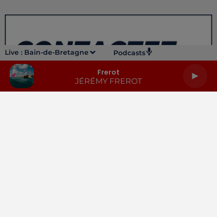
Live :
Bain-de-Bretagne
Podcasts
Frerot
JÉRÉMY FREROT
LA RADIO
INFOS
PODCASTS
RENDEZ-VOUS
PUBLICITÉ