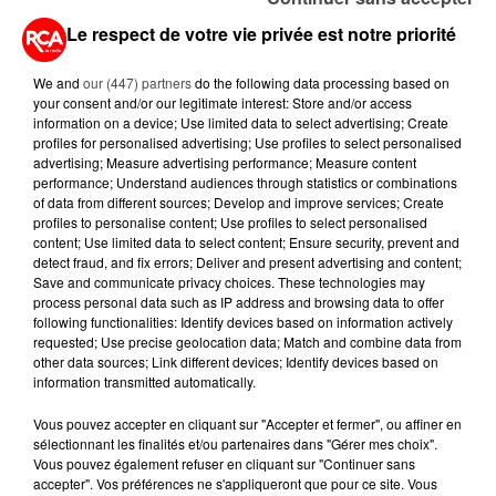
Le respect de votre vie privée est notre priorité
20 juillet 2026
A400M : LE GÉANT DE L'ARMÉE
We and
our (447) partners
do the following data processing based on
ENTRE EN GUERRE CONTRE LES
your consent and/or our legitimate interest: Store and/or access
FLAMMES
information on a device; Use limited data to select advertising; Create
profiles for personalised advertising; Use profiles to select personalised
15 juillet 2026
advertising; Measure advertising performance; Measure content
GRANDES MARÉES DE L'ÉTÉ :
performance; Understand audiences through statistics or combinations
SIFFLETS, CIRÉS JAUNES ET
of data from different sources; Develop and improve services; Create
profiles to personalise content; Use profiles to select personalised
BALISES,...
content; Use limited data to select content; Ensure security, prevent and
detect fraud, and fix errors; Deliver and present advertising and content;
13 juillet 2026
Save and communicate privacy choices. These technologies may
CANICULE ET SÉCHERESSE : LES
process personal data such as IP address and browsing data to offer
APICULTEURS S'INQUIÈTENT
following functionalities: Identify devices based on information actively
requested; Use precise geolocation data; Match and combine data from
D'UNE RÉCOLTE...
other data sources; Link different devices; Identify devices based on
information transmitted automatically.
Vous pouvez accepter en cliquant sur "Accepter et fermer", ou affiner en
sélectionnant les finalités et/ou partenaires dans "Gérer mes choix".
Vous pouvez également refuser en cliquant sur "Continuer sans
RETROUVEZ TOUTE L'ACTU DE LA RÉGION ET
accepter". Vos préférences ne s'appliqueront que pour ce site. Vous