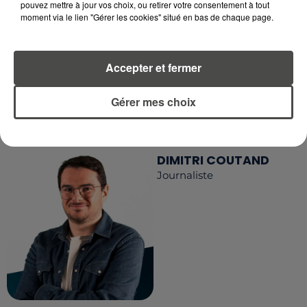
RECEVEZ LES ALERTES INFOS DE LA RÉDACTION
pouvez mettre à jour vos choix, ou retirer votre consentement à tout
EN TÉLÉCHARGEANT L'APPLICATION MOBILE
moment via le lien "Gérer les cookies" situé en bas de chaque page.
RCA
Accepter et fermer
LA RÉDACTION
Gérer mes choix
Voir toute l'équipe RCA
RCA
DIMITRI COUTAND
Journaliste