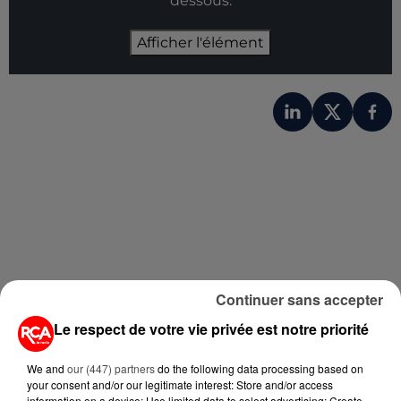
dessous.
Afficher l'élément
Continuer sans accepter
A LIRE AUSSI...
Le respect de votre vie privée est notre priorité
7 août 2026
PETIT-DÉJEUNER : EST-IL
We and
our (447) partners
do the following data processing based on
your consent and/or our legitimate interest: Store and/or access
VRAIMENT OBLIGATOIRE DE
information on a device; Use limited data to select advertising; Create