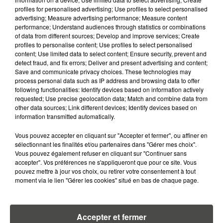
MANGER LE MATIN ?
profiles for personalised advertising; Use profiles to select personalised
advertising; Measure advertising performance; Measure content
7 août 2026
performance; Understand audiences through statistics or combinations
WEEK-END ROUGE SUR LES
of data from different sources; Develop and improve services; Create
profiles to personalise content; Use profiles to select personalised
ROUTES : LE GRAND OUEST SE
content; Use limited data to select content; Ensure security, prevent and
PRÉPARE À UN...
detect fraud, and fix errors; Deliver and present advertising and content;
Save and communicate privacy choices. These technologies may
6 août 2026
process personal data such as IP address and browsing data to offer
MÉGOTS ET FEUX DE FORÊT : LES
following functionalities: Identify devices based on information actively
INDUSTRIELS DU TABAC BIENTÔT
requested; Use precise geolocation data; Match and combine data from
other data sources; Link different devices; Identify devices based on
TAXÉS...
information transmitted automatically.
6 août 2026
Vous pouvez accepter en cliquant sur "Accepter et fermer", ou affiner en
CANICULE : POURQUOI LES
sélectionnant les finalités et/ou partenaires dans "Gérer mes choix".
BOUTEILLES D'EAU
Vous pouvez également refuser en cliquant sur "Continuer sans
DISPARAISSENT DES RAYONS...
accepter". Vos préférences ne s'appliqueront que pour ce site. Vous
pouvez mettre à jour vos choix, ou retirer votre consentement à tout
moment via le lien "Gérer les cookies" situé en bas de chaque page.
5 août 2026
MANGER SAINEMENT COÛTE 25 %
PLUS CHER QU'IL Y A CINQ ANS,
ALERTE L’ONU
Accepter et fermer