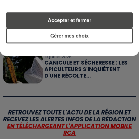
SIFFLETS, CIRÉS JAUNES ET
BALISES,...
Accepter et fermer
15 juillet 2026
LE RÊVE BLEU S'ENVOLE À DALLAS
Gérer mes choix
13 juillet 2026
CANICULE ET SÉCHERESSE : LES
APICULTEURS S'INQUIÈTENT
D'UNE RÉCOLTE...
RETROUVEZ TOUTE L'ACTU DE LA RÉGION ET
RECEVEZ LES ALERTES INFOS DE LA RÉDACTION
EN TÉLÉCHARGEANT L'APPLICATION MOBILE
RCA