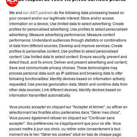
A LIRE AUSSI...
We and
our (447) partners
do the following data processing based on
your consent and/or our legitimate interest: Store and/or access
information on a device; Use limited data to select advertising; Create
profiles for personalised advertising; Use profiles to select personalised
1er août 2026
advertising; Measure advertising performance; Measure content
UNE CHUTE FATALE DE 2 000
performance; Understand audiences through statistics or combinations
MÈTRES : UNE PARACHUTISTE DE
of data from different sources; Develop and improve services; Create
26 ANS PERD...
profiles to personalise content; Use profiles to select personalised
content; Use limited data to select content; Ensure security, prevent and
detect fraud, and fix errors; Deliver and present advertising and content;
28 juillet 2026
Save and communicate privacy choices. These technologies may
ÉQUIPE DE FRANCE : LE GRAND
process personal data such as IP address and browsing data to offer
CHANTIER QUI ATTEND ZINÉDINE
following functionalities: Identify devices based on information actively
ZIDANE À...
requested; Use precise geolocation data; Match and combine data from
other data sources; Link different devices; Identify devices based on
information transmitted automatically.
23 juillet 2026
DE VANNES À NANTES, LE FUTUR
Vous pouvez accepter en cliquant sur "Accepter et fermer", ou affiner en
BOMBARDIER D'EAU FRANÇAIS
sélectionnant les finalités et/ou partenaires dans "Gérer mes choix".
PREND SON ENVOL
Vous pouvez également refuser en cliquant sur "Continuer sans
accepter". Vos préférences ne s'appliqueront que pour ce site. Vous
15 juillet 2026
pouvez mettre à jour vos choix, ou retirer votre consentement à tout
GRANDES MARÉES DE L'ÉTÉ :
moment via le lien "Gérer les cookies" situé en bas de chaque page.