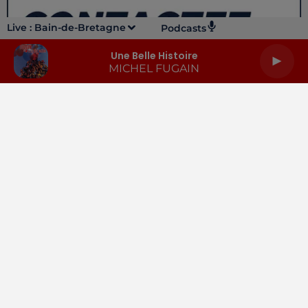
Live :
Bain-de-Bretagne
Podcasts
Une Belle Histoire
MICHEL FUGAIN
LA RADIO
INFOS
PODCASTS
RENDEZ-VOUS
PUBLICITÉ
Gestion des cookies
Mentions légales