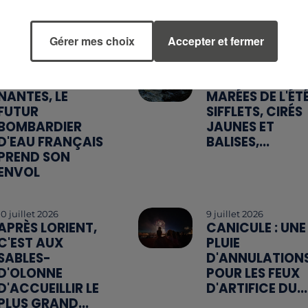
Gérer mes choix
Accepter et fermer
23 juillet 2026
15 juillet 2026
DE VANNES À
GRANDES
NANTES, LE
MARÉES DE L'ÉTÉ
FUTUR
SIFFLETS, CIRÉS
BOMBARDIER
JAUNES ET
D'EAU FRANÇAIS
BALISES,...
PREND SON
ENVOL
10 juillet 2026
9 juillet 2026
APRÈS LORIENT,
CANICULE : UNE
C'EST AUX
PLUIE
SABLES-
D'ANNULATION
D'OLONNE
POUR LES FEUX
D'ACCUEILLIR LE
D'ARTIFICE DU...
PLUS GRAND...