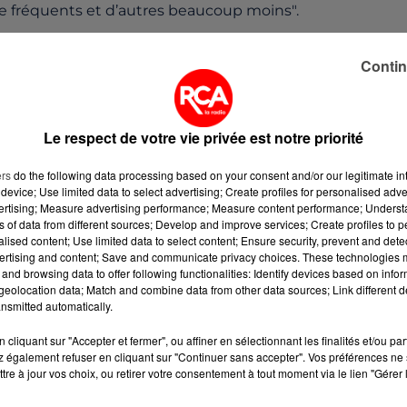
 fréquents et d’autres beaucoup moins".
Contin
oriés
et on estime à
700 000
les personnes porteuses
rigines africaine et antillaise.
Le respect de votre vie privée est notre priorité
es cette semaine à l’occasion de cette campagne de
ers
do the following data processing based on your consent and/or our legitimate int
près de chez vous sur
le site de l'EFS
. L'Établissement
device; Use limited data to select advertising; Create profiles for personalised adver
 sanitaire n’est pas demandé pour donner son sang.
vertising; Measure advertising performance; Measure content performance; Unders
ns of data from different sources; Develop and improve services; Create profiles to 
alised content; Use limited data to select content; Ensure security, prevent and detect
ertising and content; Save and communicate privacy choices. These technologies
and browsing data to offer following functionalities: Identify devices based on infor
eolocation data; Match and combine data from other data sources; Link different de
nsmitted automatically.
cliquant sur "Accepter et fermer", ou affiner en sélectionnant les finalités et/ou pa
 également refuser en cliquant sur "Continuer sans accepter". Vos préférences ne 
tre à jour vos choix, ou retirer votre consentement à tout moment via le lien "Gérer 