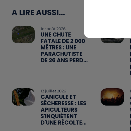
A LIRE AUSSI...
1er août 2026
UNE CHUTE
FATALE DE 2 000
MÈTRES : UNE
PARACHUTISTE
DE 26 ANS PERD...
13 juillet 2026
CANICULE ET
SÉCHERESSE : LES
APICULTEURS
S'INQUIÈTENT
D'UNE RÉCOLTE...