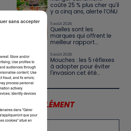
coûte 25 % plus cher qu'il
y a cinq ans, alerte l’ONU
uer sans accepter
5 août 2026
Quelles sont les
marques qui offrent le
meilleur rapport...
5 août 2026
erest: Store and/or
Mouches : les 5 réflexes
tising; Use profiles to
à adopter pour éviter
tand audiences through
l'invasion cet été...
personalise content; Use
 fraud, and fix errors;
 may process personal
mation actively
vices; Identify devices
LE SUPPLÉMENT
rtenaires dans "Gérer
s'appliqueront que pour
les cookies" situé en