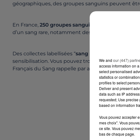
géographiques, des groupes sanguins peuvent être
En France,
250 groupes sanguins rares sont répert
d’un sang rare, notamment des personnes ayant des o
Des collectes labellisées “
sang rare
” sont organisé
We and
our (447) partn
sensibilisation. Vous pouvez trouver une collecte 
access information on a 
Français du Sang rappelle par ailleurs que le pass
select personalised ad
statistics or combinatio
profiles to select person
Deliver and present adv
data such as IP address 
requested; Use precise g
based on information tra
Vous pouvez accepter en 
mes choix". Vous pouvez
ce site. Vous pouvez met
bas de chaque page.