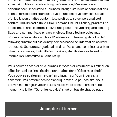
6 août 2026
advertising; Measure advertising performance; Measure content
CANICULE : POURQUOI LES
performance; Understand audiences through statistics or combinations
BOUTEILLES D'EAU
of data from different sources; Develop and improve services; Create
profiles to personalise content; Use profiles to select personalised
DISPARAISSENT DES RAYONS...
content; Use limited data to select content; Ensure security, prevent and
detect fraud, and fix errors; Deliver and present advertising and content;
5 août 2026
Save and communicate privacy choices. These technologies may
MANGER SAINEMENT COÛTE 25 %
process personal data such as IP address and browsing data to offer
PLUS CHER QU'IL Y A CINQ ANS,
following functionalities: Identify devices based on information actively
ALERTE L’ONU
requested; Use precise geolocation data; Match and combine data from
other data sources; Link different devices; Identify devices based on
information transmitted automatically.
5 août 2026
QUELLES SONT LES MARQUES QUI
Vous pouvez accepter en cliquant sur "Accepter et fermer", ou affiner en
OFFRENT LE MEILLEUR RAPPORT...
sélectionnant les finalités et/ou partenaires dans "Gérer mes choix".
Vous pouvez également refuser en cliquant sur "Continuer sans
accepter". Vos préférences ne s'appliqueront que pour ce site. Vous
pouvez mettre à jour vos choix, ou retirer votre consentement à tout
5 août 2026
moment via le lien "Gérer les cookies" situé en bas de chaque page.
MOUCHES : LES 5 RÉFLEXES À
ADOPTER POUR ÉVITER
L'INVASION CET ÉTÉ...
Accepter et fermer
4 août 2026