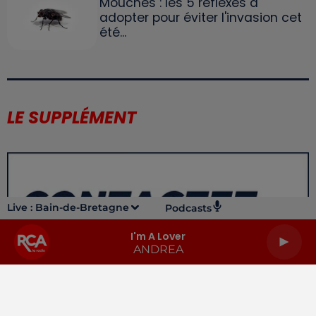
Mouches : les 5 réflexes à
adopter pour éviter l'invasion cet
été...
LE SUPPLÉMENT
Live :
Bain-de-Bretagne
Podcasts
I'm A Lover
ANDREA