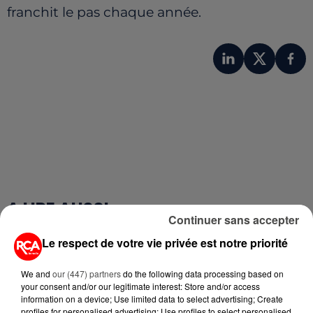
franchit le pas chaque année.
A LIRE AUSSI...
Continuer sans accepter
Le respect de votre vie privée est notre priorité
6 août 2026
MÉGOTS ET FEUX DE FORÊT : LES
INDUSTRIELS DU TABAC BIENTÔT
We and
our (447) partners
do the following data processing based on
your consent and/or our legitimate interest: Store and/or access
TAXÉS...
information on a device; Use limited data to select advertising; Create
profiles for personalised advertising; Use profiles to select personalised