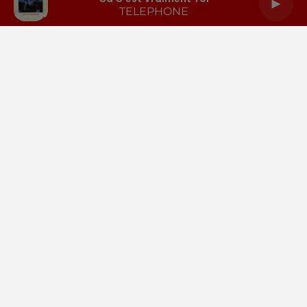
TELEPHONE
LA RADIO
INFOS
PODCASTS
RENDEZ-VOUS
PUBLICITÉ
Gestion des cookies
Mentions légales
Espace presse
Téléchargez l'appli
Contactez-nous
Plan du site