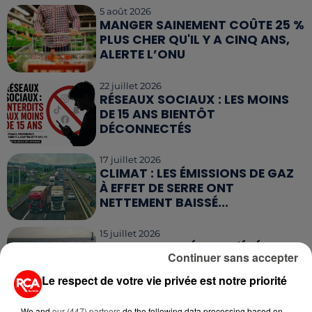
5 août 2026
MANGER SAINEMENT COÛTE 25 %
PLUS CHER QU'IL Y A CINQ ANS,
ALERTE L’ONU
22 juillet 2026
RÉSEAUX SOCIAUX : LES MOINS
DE 15 ANS BIENTÔT
DÉCONNECTÉS
17 juillet 2026
CLIMAT : LES ÉMISSIONS DE GAZ
À EFFET DE SERRE ONT
NETTEMENT BAISSÉ...
15 juillet 2026
GRANDES MARÉES DE L'ÉTÉ :
Continuer sans accepter
SIFFLETS, CIRÉS JAUNES ET
BALISES,...
Le respect de votre vie privée est notre priorité
13 juillet 2026
We and
our (447) partners
do the following data processing based on