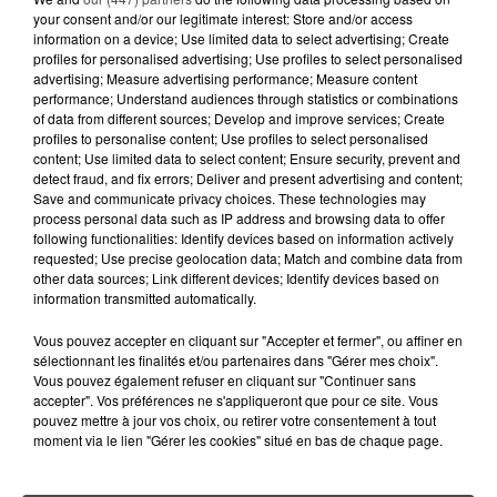
CANICULE ET SÉCHERESSE : LES
your consent and/or our legitimate interest: Store and/or access
APICULTEURS S'INQUIÈTENT
information on a device; Use limited data to select advertising; Create
D'UNE RÉCOLTE...
profiles for personalised advertising; Use profiles to select personalised
advertising; Measure advertising performance; Measure content
performance; Understand audiences through statistics or combinations
10 juillet 2026
of data from different sources; Develop and improve services; Create
APRÈS LORIENT, C'EST AUX
profiles to personalise content; Use profiles to select personalised
SABLES-D'OLONNE D'ACCUEILLIR
content; Use limited data to select content; Ensure security, prevent and
LE PLUS GRAND...
detect fraud, and fix errors; Deliver and present advertising and content;
Save and communicate privacy choices. These technologies may
process personal data such as IP address and browsing data to offer
following functionalities: Identify devices based on information actively
requested; Use precise geolocation data; Match and combine data from
other data sources; Link different devices; Identify devices based on
information transmitted automatically.
RETROUVEZ TOUTE L'ACTU DE LA RÉGION ET
RECEVEZ LES ALERTES INFOS DE LA RÉDACTION
Vous pouvez accepter en cliquant sur "Accepter et fermer", ou affiner en
EN TÉLÉCHARGEANT L'APPLICATION MOBILE
sélectionnant les finalités et/ou partenaires dans "Gérer mes choix".
RCA
Vous pouvez également refuser en cliquant sur "Continuer sans
accepter". Vos préférences ne s'appliqueront que pour ce site. Vous
pouvez mettre à jour vos choix, ou retirer votre consentement à tout
moment via le lien "Gérer les cookies" situé en bas de chaque page.