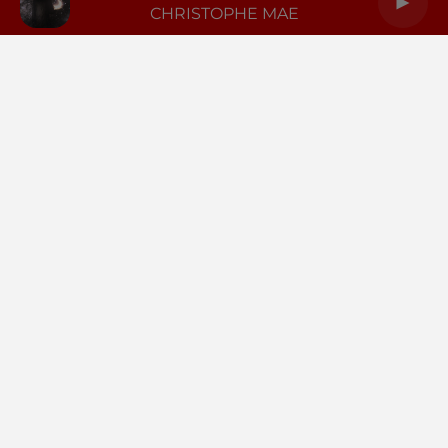
CHRISTOPHE MAE
LA RADIO
INFOS
PODCASTS
RENDEZ-VOUS
PUBLICITÉ
Gestion des cookies
Mentions légales
Espace presse
Téléchargez l'appli
Contactez-nous
Plan du site