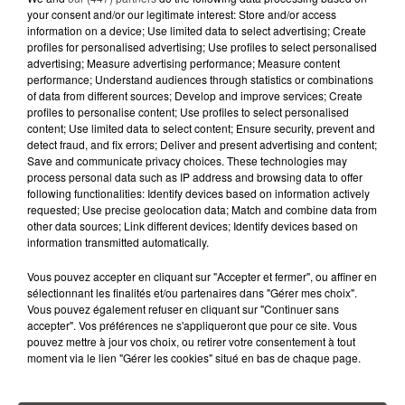
1er août 2026
your consent and/or our legitimate interest: Store and/or access
UNE CHUTE FATALE DE 2 000
information on a device; Use limited data to select advertising; Create
MÈTRES : UNE PARACHUTISTE DE
profiles for personalised advertising; Use profiles to select personalised
advertising; Measure advertising performance; Measure content
26 ANS PERD...
performance; Understand audiences through statistics or combinations
of data from different sources; Develop and improve services; Create
23 juillet 2026
profiles to personalise content; Use profiles to select personalised
DE VANNES À NANTES, LE FUTUR
content; Use limited data to select content; Ensure security, prevent and
BOMBARDIER D'EAU FRANÇAIS
detect fraud, and fix errors; Deliver and present advertising and content;
Save and communicate privacy choices. These technologies may
PREND SON ENVOL
process personal data such as IP address and browsing data to offer
following functionalities: Identify devices based on information actively
15 juillet 2026
requested; Use precise geolocation data; Match and combine data from
GRANDES MARÉES DE L'ÉTÉ :
other data sources; Link different devices; Identify devices based on
SIFFLETS, CIRÉS JAUNES ET
information transmitted automatically.
BALISES,...
Vous pouvez accepter en cliquant sur "Accepter et fermer", ou affiner en
sélectionnant les finalités et/ou partenaires dans "Gérer mes choix".
13 juillet 2026
Vous pouvez également refuser en cliquant sur "Continuer sans
CANICULE ET SÉCHERESSE : LES
accepter". Vos préférences ne s'appliqueront que pour ce site. Vous
APICULTEURS S'INQUIÈTENT
pouvez mettre à jour vos choix, ou retirer votre consentement à tout
D'UNE RÉCOLTE...
moment via le lien "Gérer les cookies" situé en bas de chaque page.
10 juillet 2026