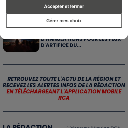
APRÈS LORIENT, C'EST AUX
Accepter et fermer
SABLES-D'OLONNE D'ACCUEILLIR
LE PLUS GRAND...
Gérer mes choix
9 juillet 2026
CANICULE : UNE PLUIE
D'ANNULATIONS POUR LES FEUX
D'ARTIFICE DU...
RETROUVEZ TOUTE L'ACTU DE LA RÉGION ET
RECEVEZ LES ALERTES INFOS DE LA RÉDACTION
EN TÉLÉCHARGEANT L'APPLICATION MOBILE
RCA
LA RÉDACTION