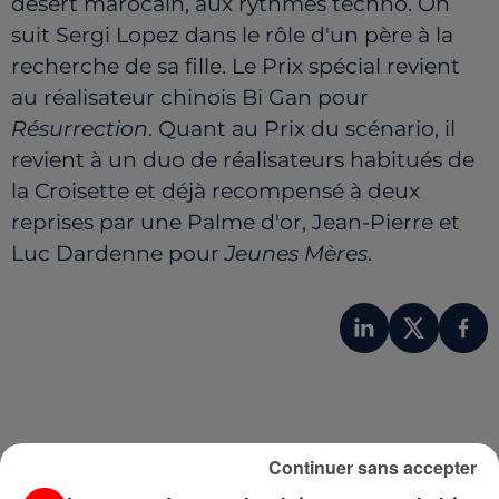
désert marocain, aux rythmes techno. On
suit Sergi Lopez dans le rôle d'un père à la
recherche de sa fille. Le Prix spécial revient
au réalisateur chinois Bi Gan pour
Résurrection
. Quant au Prix du scénario, il
revient à un duo de réalisateurs habitués de
la Croisette et déjà recompensé à deux
reprises par une Palme d'or, Jean-Pierre et
Luc Dardenne pour
Jeunes Mères
.
Continuer sans accepter