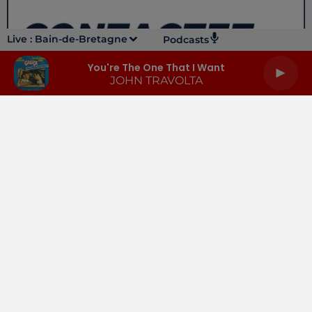
Live :
Bain-de-Bretagne
Podcasts
You're The One That I Want
JOHN TRAVOLTA
LA RADIO
INFOS
PODCASTS
RENDEZ-VOUS
PUBLICITÉ