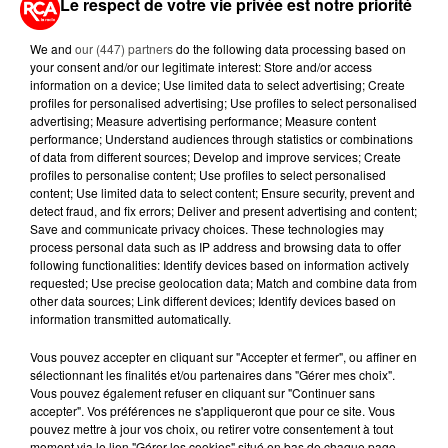
Le respect de votre vie privée est notre priorité
We and
our (447) partners
do the following data processing based on
A LIRE AUSSI...
your consent and/or our legitimate interest: Store and/or access
information on a device; Use limited data to select advertising; Create
profiles for personalised advertising; Use profiles to select personalised
6 août 2026
advertising; Measure advertising performance; Measure content
MÉGOTS ET FEUX DE FORÊT : LES
performance; Understand audiences through statistics or combinations
INDUSTRIELS DU TABAC BIENTÔT
of data from different sources; Develop and improve services; Create
profiles to personalise content; Use profiles to select personalised
TAXÉS...
content; Use limited data to select content; Ensure security, prevent and
detect fraud, and fix errors; Deliver and present advertising and content;
6 août 2026
Save and communicate privacy choices. These technologies may
CANICULE : POURQUOI LES
process personal data such as IP address and browsing data to offer
BOUTEILLES D'EAU
following functionalities: Identify devices based on information actively
DISPARAISSENT DES RAYONS...
requested; Use precise geolocation data; Match and combine data from
other data sources; Link different devices; Identify devices based on
information transmitted automatically.
5 août 2026
MANGER SAINEMENT COÛTE 25 %
Vous pouvez accepter en cliquant sur "Accepter et fermer", ou affiner en
PLUS CHER QU'IL Y A CINQ ANS,
sélectionnant les finalités et/ou partenaires dans "Gérer mes choix".
ALERTE L’ONU
Vous pouvez également refuser en cliquant sur "Continuer sans
accepter". Vos préférences ne s'appliqueront que pour ce site. Vous
pouvez mettre à jour vos choix, ou retirer votre consentement à tout
5 août 2026
moment via le lien "Gérer les cookies" situé en bas de chaque page.