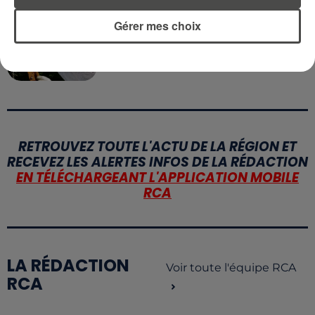
13 juillet 2026
Gérer mes choix
CANICULE ET SÉCHERESSE : LES
APICULTEURS S'INQUIÈTENT
D'UNE RÉCOLTE...
RETROUVEZ TOUTE L'ACTU DE LA RÉGION ET
RECEVEZ LES ALERTES INFOS DE LA RÉDACTION
EN TÉLÉCHARGEANT L'APPLICATION MOBILE
RCA
LA RÉDACTION
Voir toute l'équipe RCA
RCA