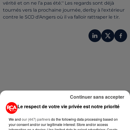
vérité et on ne l’a pas été.'' Les regards sont déjà
tournés vers la prochaine journée, derby à l'extérieur
contre le SCO d'Angers où il va falloir rattraper le tir.
A LIRE AUSSI...
Continuer sans accepter
Le respect de votre vie privée est notre priorité
1er août 2026
UNE CHUTE FATALE DE 2 000
We and
our (447) partners
do the following data processing based on
your consent and/or our legitimate interest: Store and/or access
MÈTRES : UNE PARACHUTISTE DE
information on a device; Use limited data to select advertising; Create