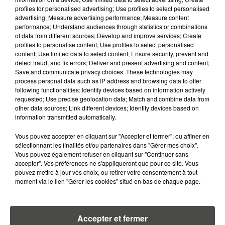
26 ANS PERD...
profiles for personalised advertising; Use profiles to select personalised
advertising; Measure advertising performance; Measure content
28 juillet 2026
performance; Understand audiences through statistics or combinations
ÉQUIPE DE FRANCE : LE GRAND
of data from different sources; Develop and improve services; Create
CHANTIER QUI ATTEND ZINÉDINE
profiles to personalise content; Use profiles to select personalised
content; Use limited data to select content; Ensure security, prevent and
ZIDANE À...
detect fraud, and fix errors; Deliver and present advertising and content;
Save and communicate privacy choices. These technologies may
23 juillet 2026
process personal data such as IP address and browsing data to offer
DE VANNES À NANTES, LE FUTUR
following functionalities: Identify devices based on information actively
BOMBARDIER D'EAU FRANÇAIS
requested; Use precise geolocation data; Match and combine data from
other data sources; Link different devices; Identify devices based on
PREND SON ENVOL
information transmitted automatically.
15 juillet 2026
Vous pouvez accepter en cliquant sur "Accepter et fermer", ou affiner en
GRANDES MARÉES DE L'ÉTÉ :
sélectionnant les finalités et/ou partenaires dans "Gérer mes choix".
SIFFLETS, CIRÉS JAUNES ET
Vous pouvez également refuser en cliquant sur "Continuer sans
BALISES,...
accepter". Vos préférences ne s'appliqueront que pour ce site. Vous
pouvez mettre à jour vos choix, ou retirer votre consentement à tout
moment via le lien "Gérer les cookies" situé en bas de chaque page.
15 juillet 2026
LE RÊVE BLEU S'ENVOLE À DALLAS
Accepter et fermer