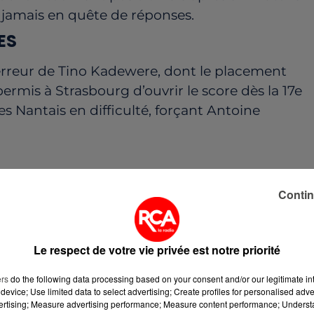
e jamais en quête de réponses.
ES
rreur de Tino Kadewere, dont le placement
rmis à Strasbourg d’ouvrir le score dès la 17e
s Nantais en difficulté, forçant Antoine
 première mi-temps, mais les seules fois où des
Contin
ueurs n'ont pas concrétisé. Il en est de même au
ts offensifs, mais un manque cruel de réalisme
Le respect de votre vie privée est notre priorité
ers
do the following data processing based on your consent and/or our legitimate int
device; Use limited data to select advertising; Create profiles for personalised adver
 doublé de Santos (57e) et une talonnade de Bak
vertising; Measure advertising performance; Measure content performance; Unders