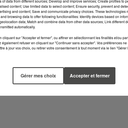
ns of data from different sources; Develop and improve services; Create profiles to 
écart à 3-0. En fin de match, le jeune Guirassy a
alised content; Use limited data to select content; Ensure security, prevent and detect
 réduction du score à la 83e minute, deuxième
ertising and content; Save and communicate privacy choices. These technologies
and browsing data to offer following functionalities: Identify devices based on infor
entre de formation.
eolocation data; Match and combine data from other data sources; Link different de
nsmitted automatically.
AINS MATCHS
cliquant sur "Accepter et fermer", ou affiner en sélectionnant les finalités et/ou pa
vront redoubler d’efforts pour espérer retrouver 
 également refuser en cliquant sur "Continuer sans accepter". Vos préférences ne 
tre à jour vos choix, ou retirer votre consentement à tout moment via le lien "Gérer 
ient que ses joueurs devront resserrer les rang
Gérer mes choix
Accepter et fermer