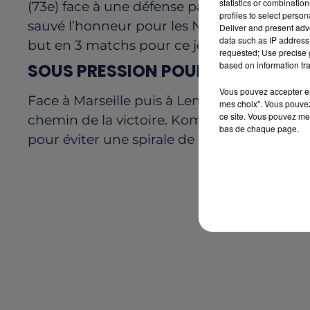
statistics or combinatio
(73e) face à une défense passive, creusant l’
profiles to select person
sauvé l’honneur pour les Nantais avec une
Deliver and present adv
data such as IP address 
but en 3 matchs pour ce jeune talent du c
requested; Use precise g
based on information tra
SOUS PRESSION POUR LES PROCH
Vous pouvez accepter en 
Face à Marseille puis à Lens, les Canaris de
mes choix". Vous pouvez
ce site. Vous pouvez met
chemin de la victoire. Kombouaré est consc
bas de chaque page.
pour éviter une spirale de défaites.