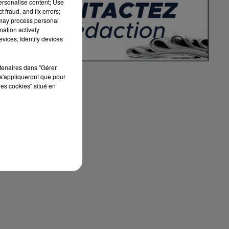
personalise content; Use
 fraud, and fix errors;
 may process personal
mation actively
vices; Identify devices
rtenaires dans "Gérer
le
s'appliqueront que pour
les cookies" situé en
s