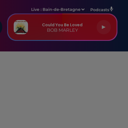
Live :
Bain-de-Bretagne
Podcasts
Could You Be Loved
BOB MARLEY