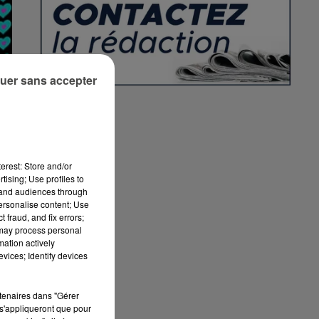
uer sans accepter
erest: Store and/or
tising; Use profiles to
tand audiences through
personalise content; Use
 fraud, and fix errors;
 may process personal
mation actively
vices; Identify devices
rtenaires dans "Gérer
s'appliqueront que pour