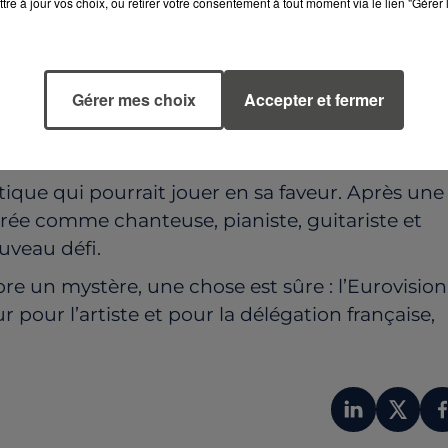
tre à jour vos choix, ou retirer votre consentement à tout moment via le lien "Gérer 
Gérer mes choix
Accepter et fermer
FRANCE ?
tique qui pourrait jouer en sa faveur. Après une
strée comme chanteuse, pianiste, guitariste et
uveau défi.
ore un mystère, une chose est sûre : l’Eurovision
ur l’artiste et pour la délégation française,