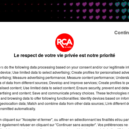
Contin
Le respect de votre vie privée est notre priorité
ers
do the following data processing based on your consent and/or our legitimate int
device; Use limited data to select advertising; Create profiles for personalised adver
vertising; Measure advertising performance; Measure content performance; Unders
ns of data from different sources; Develop and improve services; Create profiles to 
alised content; Use limited data to select content; Ensure security, prevent and detect
ertising and content; Save and communicate privacy choices. These technologies
and browsing data to offer following functionalities: Identify devices based on infor
eolocation data; Match and combine data from other data sources; Link different de
nsmitted automatically.
cliquant sur "Accepter et fermer", ou affiner en sélectionnant les finalités et/ou pa
 également refuser en cliquant sur "Continuer sans accepter". Vos préférences ne 