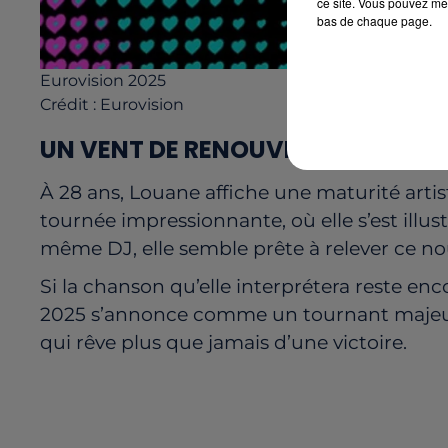
ce site. Vous pouvez met
bas de chaque page.
Eurovision 2025
Crédit :
Eurovision
UN VENT DE RENOUVEAU POUR LA 
À 28 ans, Louane affiche une maturité artis
tournée impressionnante, où elle s’est illu
même DJ, elle semble prête à relever ce no
Si la chanson qu’elle interprétera reste enc
2025 s’annonce comme un tournant majeur po
qui rêve plus que jamais d’une victoire.