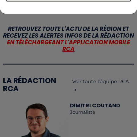
RETROUVEZ TOUTE L'ACTU DE LA RÉGION ET
RECEVEZ LES ALERTES INFOS DE LA RÉDACTION
EN TÉLÉCHARGEANT L'APPLICATION MOBILE
RCA
LA RÉDACTION
Voir toute l'équipe RCA
RCA
DIMITRI COUTAND
Journaliste