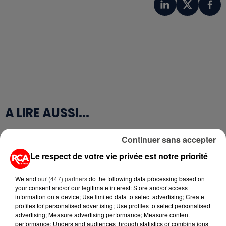
A LIRE AUSSI...
Continuer sans accepter
19h12
PETIT-DÉJEUNER : EST-IL
Le respect de votre vie privée est notre priorité
VRAIMENT OBLIGATOIRE DE
MANGER LE MATIN ?
We and
our (447) partners
do the following data processing based on
your consent and/or our legitimate interest: Store and/or access
11h03
information on a device; Use limited data to select advertising; Create
WEEK-END ROUGE SUR LES
profiles for personalised advertising; Use profiles to select personalised
ROUTES : LE GRAND OUEST SE
advertising; Measure advertising performance; Measure content
PRÉPARE À UN...
performance; Understand audiences through statistics or combinations