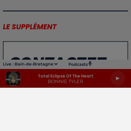
LE SUPPLÉMENT
Live :
Bain-de-Bretagne
Podcasts
Total Eclipse Of The Heart
BONNIE TYLER