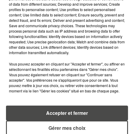
of data from different sources; Develop and improve services; Create
profiles to personalise content; Use profiles to select personalised
6 août 2026
content; Use limited data to select content; Ensure security, prevent and
MÉGOTS ET FEUX DE FORÊT : LES
detect fraud, and fix errors; Deliver and present advertising and content;
INDUSTRIELS DU TABAC BIENTÔT
Save and communicate privacy choices. These technologies may
TAXÉS...
process personal data such as IP address and browsing data to offer
following functionalities: Identify devices based on information actively
requested; Use precise geolocation data; Match and combine data from
6 août 2026
other data sources; Link different devices; Identify devices based on
CANICULE : POURQUOI LES
information transmitted automatically.
BOUTEILLES D'EAU
DISPARAISSENT DES RAYONS...
Vous pouvez accepter en cliquant sur "Accepter et fermer", ou affiner en
sélectionnant les finalités et/ou partenaires dans "Gérer mes choix".
Vous pouvez également refuser en cliquant sur "Continuer sans
5 août 2026
accepter". Vos préférences ne s'appliqueront que pour ce site. Vous
MANGER SAINEMENT COÛTE 25 %
pouvez mettre à jour vos choix, ou retirer votre consentement à tout
PLUS CHER QU'IL Y A CINQ ANS,
moment via le lien "Gérer les cookies" situé en bas de chaque page.
ALERTE L’ONU
5 août 2026
Accepter et fermer
QUELLES SONT LES MARQUES QUI
OFFRENT LE MEILLEUR RAPPORT...
Gérer mes choix