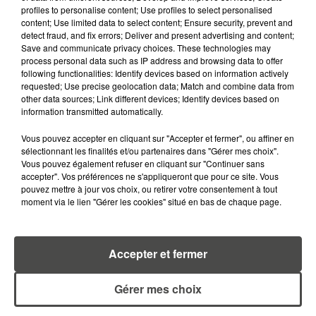
29 juillet 2026
profiles to personalise content; Use profiles to select personalised
KAVINSKY RETROUVÉ MORT À
content; Use limited data to select content; Ensure security, prevent and
SON DOMICILE : L'ICÔNE
detect fraud, and fix errors; Deliver and present advertising and content;
FRANÇAISE DE...
Save and communicate privacy choices. These technologies may
process personal data such as IP address and browsing data to offer
following functionalities: Identify devices based on information actively
23 juillet 2026
requested; Use precise geolocation data; Match and combine data from
DE VANNES À NANTES, LE FUTUR
other data sources; Link different devices; Identify devices based on
BOMBARDIER D'EAU FRANÇAIS
information transmitted automatically.
PREND SON ENVOL
Vous pouvez accepter en cliquant sur "Accepter et fermer", ou affiner en
sélectionnant les finalités et/ou partenaires dans "Gérer mes choix".
20 juillet 2026
Vous pouvez également refuser en cliquant sur "Continuer sans
A400M : LE GÉANT DE L'ARMÉE
accepter". Vos préférences ne s'appliqueront que pour ce site. Vous
ENTRE EN GUERRE CONTRE LES
pouvez mettre à jour vos choix, ou retirer votre consentement à tout
FLAMMES
moment via le lien "Gérer les cookies" situé en bas de chaque page.
16 juillet 2026
AFFAIRE JUBILLAR : VERS LA FIN
Accepter et fermer
D'UNE ENQUÊTE QUI DURE DEPUIS
2020
Gérer mes choix