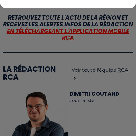
RETROUVEZ TOUTE L'ACTU DE LA RÉGION ET
RECEVEZ LES ALERTES INFOS DE LA RÉDACTION
EN TÉLÉCHARGEANT L'APPLICATION MOBILE
RCA
LA RÉDACTION
Voir toute l'équipe RCA
RCA
DIMITRI COUTAND
Journaliste