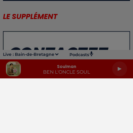
LE SUPPLÉMENT
Live :
Bain-de-Bretagne
Podcasts
Soulman
BEN L'ONCLE SOUL
LA RADIO
INFOS
PODCASTS