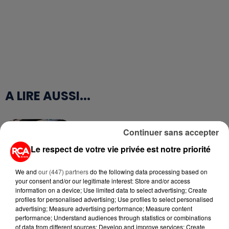
A LIRE AUSSI...
6 août 2026
Continuer sans accepter
CANICULE : POURQUOI LES
BOUTEILLES D'EAU
Le respect de votre vie privée est notre priorité
DISPARAISSENT DES RAYONS...
We and
our (447) partners
do the following data processing based on
1er août 2026
your consent and/or our legitimate interest: Store and/or access
UNE CHUTE FATALE DE 2 000
information on a device; Use limited data to select advertising; Create
MÈTRES : UNE PARACHUTISTE DE
profiles for personalised advertising; Use profiles to select personalised
26 ANS PERD...
advertising; Measure advertising performance; Measure content
performance; Understand audiences through statistics or combinations
of data from different sources; Develop and improve services; Create