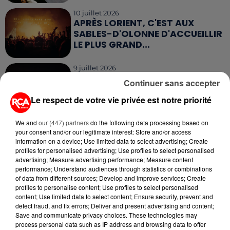
10 juillet 2026
APRÈS LORIENT, C'EST AUX
SABLES-D'OLONNE D'ACCUEILLIR
LE PLUS GRAND...
9 juillet 2026
CANICULE : UNE PLUIE
Continuer sans accepter
D'ANNULATIONS POUR LES FEUX
D'ARTIFICE DU...
Le respect de votre vie privée est notre priorité
We and
our (447) partners
do the following data processing based on
your consent and/or our legitimate interest: Store and/or access
information on a device; Use limited data to select advertising; Create
profiles for personalised advertising; Use profiles to select personalised
RETROUVEZ TOUTE L'ACTU DE LA RÉGION ET
advertising; Measure advertising performance; Measure content
performance; Understand audiences through statistics or combinations
RECEVEZ LES ALERTES INFOS DE LA RÉDACTION
of data from different sources; Develop and improve services; Create
EN TÉLÉCHARGEANT L'APPLICATION MOBILE
profiles to personalise content; Use profiles to select personalised
RCA
content; Use limited data to select content; Ensure security, prevent and
detect fraud, and fix errors; Deliver and present advertising and content;
Save and communicate privacy choices. These technologies may
process personal data such as IP address and browsing data to offer