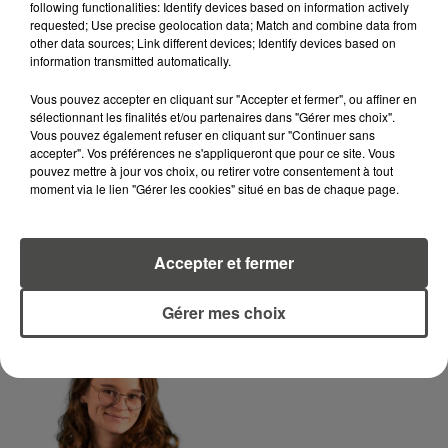
following functionalities: Identify devices based on information actively
requested; Use precise geolocation data; Match and combine data from
LA RÉDACTION
Voir toute l'équipe RCA
other data sources; Link different devices; Identify devices based on
RCA
information transmitted automatically.
Vous pouvez accepter en cliquant sur "Accepter et fermer", ou affiner en
DIMITRI COUTAND
sélectionnant les finalités et/ou partenaires dans "Gérer mes choix".
Vous pouvez également refuser en cliquant sur "Continuer sans
Journaliste
accepter". Vos préférences ne s'appliqueront que pour ce site. Vous
pouvez mettre à jour vos choix, ou retirer votre consentement à tout
moment via le lien "Gérer les cookies" situé en bas de chaque page.
Accepter et fermer
Gérer mes choix
MARGOT DOUÉTIL
Journaliste