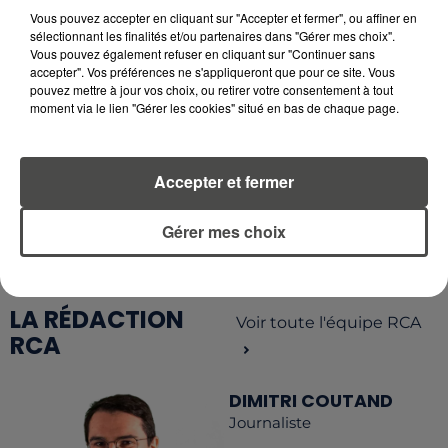
APICULTEURS S'INQUIÈTENT
Vous pouvez accepter en cliquant sur "Accepter et fermer", ou affiner en
D'UNE RÉCOLTE...
sélectionnant les finalités et/ou partenaires dans "Gérer mes choix".
Vous pouvez également refuser en cliquant sur "Continuer sans
accepter". Vos préférences ne s'appliqueront que pour ce site. Vous
pouvez mettre à jour vos choix, ou retirer votre consentement à tout
moment via le lien "Gérer les cookies" situé en bas de chaque page.
RETROUVEZ TOUTE L'ACTU DE LA RÉGION ET
RECEVEZ LES ALERTES INFOS DE LA RÉDACTION
Accepter et fermer
EN TÉLÉCHARGEANT L'APPLICATION MOBILE
RCA
Gérer mes choix
LA RÉDACTION
Voir toute l'équipe RCA
RCA
DIMITRI COUTAND
Journaliste