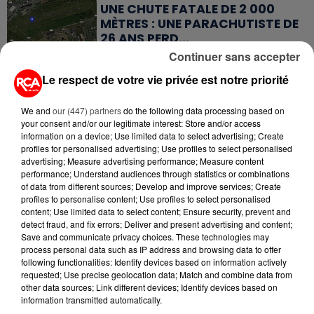
UNE CHUTE FATALE DE 2 000
MÈTRES : UNE PARACHUTISTE DE
26 ANS PERD...
Continuer sans accepter
23 juillet 2026
Le respect de votre vie privée est notre priorité
DE VANNES À NANTES, LE FUTUR
BOMBARDIER D'EAU FRANÇAIS
PREND SON ENVOL
We and
our (447) partners
do the following data processing based on
your consent and/or our legitimate interest: Store and/or access
information on a device; Use limited data to select advertising; Create
17 juillet 2026
profiles for personalised advertising; Use profiles to select personalised
CLIMAT : LES ÉMISSIONS DE GAZ
advertising; Measure advertising performance; Measure content
À EFFET DE SERRE ONT
performance; Understand audiences through statistics or combinations
NETTEMENT BAISSÉ...
of data from different sources; Develop and improve services; Create
profiles to personalise content; Use profiles to select personalised
content; Use limited data to select content; Ensure security, prevent and
15 juillet 2026
detect fraud, and fix errors; Deliver and present advertising and content;
GRANDES MARÉES DE L'ÉTÉ :
Save and communicate privacy choices. These technologies may
SIFFLETS, CIRÉS JAUNES ET
process personal data such as IP address and browsing data to offer
BALISES,...
following functionalities: Identify devices based on information actively
requested; Use precise geolocation data; Match and combine data from
other data sources; Link different devices; Identify devices based on
13 juillet 2026
information transmitted automatically.
CANICULE ET SÉCHERESSE : LES