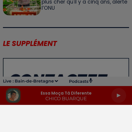
plus cher qu'il y a cinq ans, alerte
l’ONU
LE SUPPLÉMENT
Live :
Bain-de-Bretagne
Podcasts
Essa Moça Tá Diferente
CHICO BUARQUE