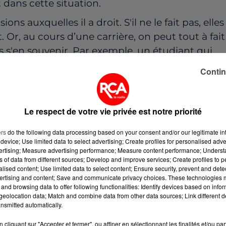
 dans cette situation.
ns auxquelles il a droit. S'il ne le fait pas, elles
Or, au cours d’une carrière, on peut tout à fait
us s'en souvenir. Par exemple, un étudiant qui
 quelques droits en plus de la caisse de retrait
Contin
e personne part à la retraite, elle liquide
aisses dans lesquelles elle a cotisé le plus
 la trappe.
Le respect de votre vie privée est notre priorité
es caisses de retraite, a déjà envoyé un courrier
ers
do the following data processing based on your consent and/or our legitimate int
ant des droits qu'ils pourraient réclamer. Des
device; Use limited data to select advertising; Create profiles for personalised adver
vertising; Measure advertising performance; Measure content performance; Unders
sées par cette campagne.
ns of data from different sources; Develop and improve services; Create profiles to 
alised content; Use limited data to select content; Ensure security, prevent and detect
vez vous rendre sur le site Info-retraite.fr. Vous
ertising and content; Save and communicate privacy choices. These technologies
and browsing data to offer following functionalities: Identify devices based on infor
 voir directement en ligne si vous avez oublié u
eolocation data; Match and combine data from other data sources; Link different de
nsmitted automatically.
cliquant sur "Accepter et fermer", ou affiner en sélectionnant les finalités et/ou pa