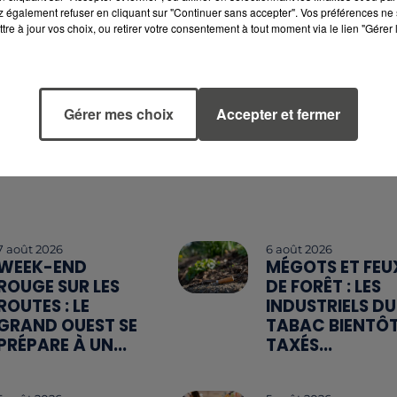
 également refuser en cliquant sur "Continuer sans accepter". Vos préférences ne 
tre à jour vos choix, ou retirer votre consentement à tout moment via le lien "Gérer 
Gérer mes choix
Accepter et fermer
7 août 2026
6 août 2026
WEEK-END
MÉGOTS ET FEU
ROUGE SUR LES
DE FORÊT : LES
ROUTES : LE
INDUSTRIELS DU
GRAND OUEST SE
TABAC BIENTÔ
PRÉPARE À UN...
TAXÉS...