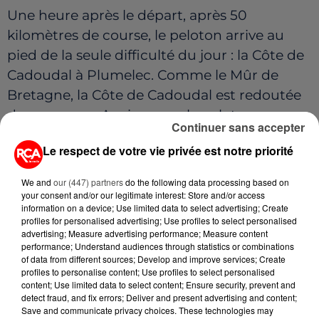
Une heure après le départ, après 50
kilomètres de course, le peloton arrive au
pied de la seule difficulté du jour : la Côte de
Cadoudal à Plumelec. Comme le Mûr de
Bretagne, la Côte de Cadoudal est redoutée
des coureurs. A raison, car le peloton va
Continuer sans accepter
littéralement exploser dans cette difficulté.
Le respect de votre vie privée est notre priorité
Les coureurs les moins à l'aise sur les
montées sont lâchés. C'est le cas d'un
We and
our (447) partners
do the following data processing based on
coureur nantais. On passe à côté de lui. Le
your consent and/or our legitimate interest: Store and/or access
information on a device; Use limited data to select advertising; Create
temps de lui donner quelques consignes et
profiles for personalised advertising; Use profiles to select personalised
indications sur la course, puis on le dépasse.
advertising; Measure advertising performance; Measure content
performance; Understand audiences through statistics or combinations
Nous ne le reverrons qu'à l'arrivée.
of data from different sources; Develop and improve services; Create
profiles to personalise content; Use profiles to select personalised
La voiture accélère. Il faut rattraper le
content; Use limited data to select content; Ensure security, prevent and
detect fraud, and fix errors; Deliver and present advertising and content;
peloton. Le code de la route est très spécial
Save and communicate privacy choices. These technologies may