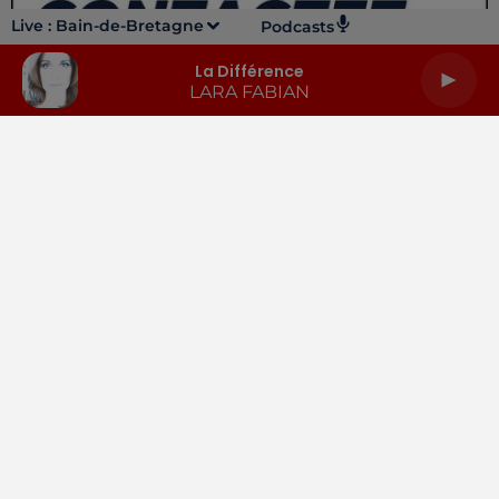
Live :
Bain-de-Bretagne
Podcasts
La Différence
LARA FABIAN
LA RADIO
INFOS
PODCASTS
RENDEZ-VOUS
PUBLICITÉ
Gestion des cookies
Mentions légales