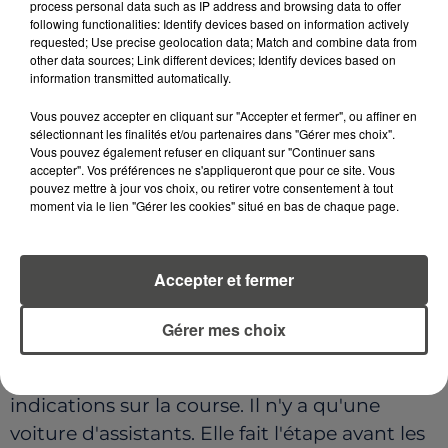
sur les courses de cyclisme : on peut rouler
process personal data such as IP address and browsing data to offer
following functionalities: Identify devices based on information actively
jusqu'à 130 km/h sur des routes
requested; Use precise geolocation data; Match and combine data from
habituellement à 80, la route étant fermée à
other data sources; Link different devices; Identify devices based on
information transmitted automatically.
la circulation classique et réservée à la
caravane de la course. La vitesse est
Vous pouvez accepter en cliquant sur "Accepter et fermer", ou affiner en
sélectionnant les finalités et/ou partenaires dans "Gérer mes choix".
impressionnante. Tout va vite. Très vite. A
Vous pouvez également refuser en cliquant sur "Continuer sans
peine le temps de lancer la diffusion télé de
accepter". Vos préférences ne s'appliqueront que pour ce site. Vous
pouvez mettre à jour vos choix, ou retirer votre consentement à tout
la course sur un téléphone qu'on est déjà de
moment via le lien "Gérer les cookies" situé en bas de chaque page.
retour à l'arrière du peloton.
Une autre caravane a pris le départ de
Accepter et fermer
Pontivy, en même temps que nous, celle des
assistants. Ils sont placés le long du parcours
Gérer mes choix
pour ravitailler les coureurs avec les
fameuses musettes et leur donner des
indications sur la course. Il n'y a qu'une
voiture d'assistants. Elle fait l'étape avant les