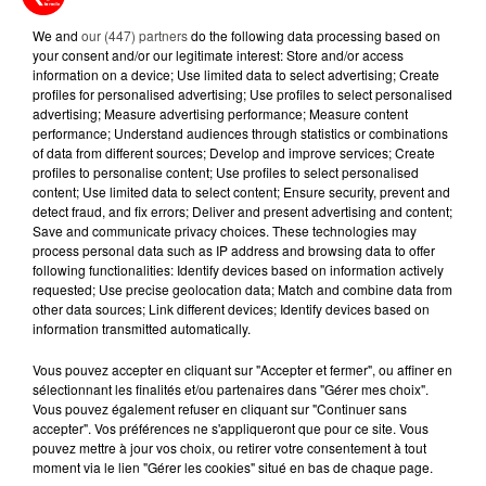
D'UNE RÉCOLTE...
We and
our (447) partners
do the following data processing based on
your consent and/or our legitimate interest: Store and/or access
10 juillet 2026
information on a device; Use limited data to select advertising; Create
APRÈS LORIENT, C'EST AUX
profiles for personalised advertising; Use profiles to select personalised
SABLES-D'OLONNE D'ACCUEILLIR
advertising; Measure advertising performance; Measure content
LE PLUS GRAND...
performance; Understand audiences through statistics or combinations
of data from different sources; Develop and improve services; Create
profiles to personalise content; Use profiles to select personalised
9 juillet 2026
content; Use limited data to select content; Ensure security, prevent and
CANICULE : UNE PLUIE
detect fraud, and fix errors; Deliver and present advertising and content;
D'ANNULATIONS POUR LES FEUX
Save and communicate privacy choices. These technologies may
D'ARTIFICE DU...
process personal data such as IP address and browsing data to offer
following functionalities: Identify devices based on information actively
requested; Use precise geolocation data; Match and combine data from
other data sources; Link different devices; Identify devices based on
information transmitted automatically.
Vous pouvez accepter en cliquant sur "Accepter et fermer", ou affiner en
RETROUVEZ TOUTE L'ACTU DE LA RÉGION ET
sélectionnant les finalités et/ou partenaires dans "Gérer mes choix".
RECEVEZ LES ALERTES INFOS DE LA RÉDACTION
Vous pouvez également refuser en cliquant sur "Continuer sans
EN TÉLÉCHARGEANT L'APPLICATION MOBILE
accepter". Vos préférences ne s'appliqueront que pour ce site. Vous
RCA
pouvez mettre à jour vos choix, ou retirer votre consentement à tout
moment via le lien "Gérer les cookies" situé en bas de chaque page.