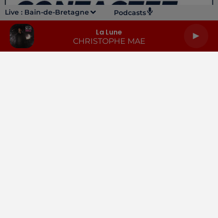
Live :
Bain-de-Bretagne
Podcasts
La Lune
CHRISTOPHE MAE
LA RADIO
INFOS
PODCASTS
RENDEZ-VOUS
PUBLICITÉ
Gestion des cookies
Mentions légales