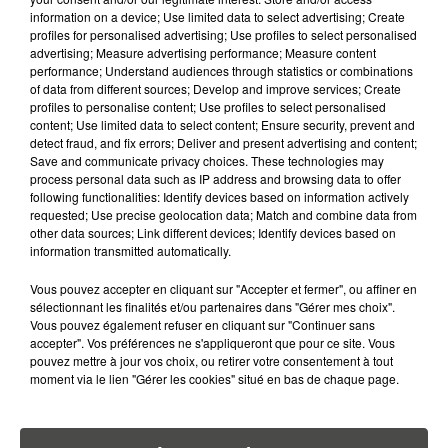
jeunes et des vols d'initiation.
information on a device; Use limited data to select advertising; Create
profiles for personalised advertising; Use profiles to select personalised
Quiberon Air Club (Morbihan)
advertising; Measure advertising performance; Measure content
Le Quiberon Air Club propose des vols
performance; Understand audiences through statistics or combinations
of data from different sources; Develop and improve services; Create
découverte et des présentations de ses
profiles to personalise content; Use profiles to select personalised
content; Use limited data to select content; Ensure security, prevent and
activités durant le week-end.
detect fraud, and fix errors; Deliver and present advertising and content;
Save and communicate privacy choices. These technologies may
Aéroclub de l'Île d'Yeu (Vendée)
process personal data such as IP address and browsing data to offer
L'aéroclub de l'Île d'Yeu organise des
following functionalities: Identify devices based on information actively
requested; Use precise geolocation data; Match and combine data from
journées portes ouvertes avec des vols
other data sources; Link different devices; Identify devices based on
découverte et des animations pour toute la
information transmitted automatically.
famille.
Vous pouvez accepter en cliquant sur "Accepter et fermer", ou affiner en
sélectionnant les finalités et/ou partenaires dans "Gérer mes choix".
Aéroclub de Loire-Atlantique (Bouguenais,
Vous pouvez également refuser en cliquant sur "Continuer sans
près de Nantes)
accepter". Vos préférences ne s'appliqueront que pour ce site. Vous
pouvez mettre à jour vos choix, ou retirer votre consentement à tout
L'Aéroclub de Loire-Atlantique, situé à
moment via le lien "Gérer les cookies" situé en bas de chaque page.
l'aéroport de Nantes Atlantique, ouvre ses
portes le samedi 17 mai de 10h à 17h.
Au