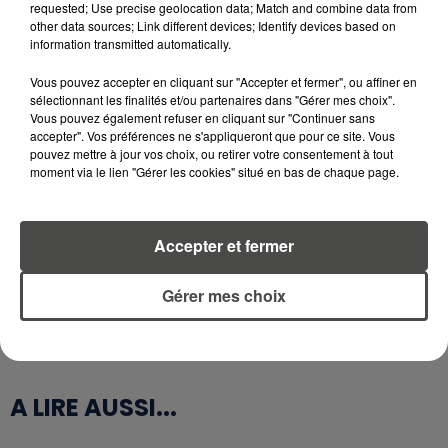
requested; Use precise geolocation data; Match and combine data from
comité, organisées devant l’hôpital, et
other data sources; Link different devices; Identify devices based on
distribuée sur les marchés. Les bénévoles
information transmitted automatically.
seront également présents pour
Vous pouvez accepter en cliquant sur "Accepter et fermer", ou affiner en
accompagner ceux qui le souhaitent dans
sélectionnant les finalités et/ou partenaires dans "Gérer mes choix".
Vous pouvez également refuser en cliquant sur "Continuer sans
leur participation.
accepter". Vos préférences ne s'appliqueront que pour ce site. Vous
pouvez mettre à jour vos choix, ou retirer votre consentement à tout
moment via le lien "Gérer les cookies" situé en bas de chaque page.
Accepter et fermer
Gérer mes choix
A LIRE AUSSI...