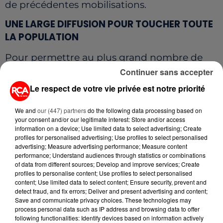
de précédentes mobilisations.
UNE LARGE DIFFUSION POUR TOUCHER TOUTE
LA POPULATION
Pour permettre au plus grand nombre de
participer, le questionnaire est diffusé de
Continuer sans accepter
manière très large. Il est accessible en ligne
Le respect de votre vie privée est notre priorité
via un QR code partagé sur les réseaux
We and
our (447) partners
do the following data processing based on
sociaux, et sera envoyé à toutes les mairies
your consent and/or our legitimate interest: Store and/or access
du Pays Centre Ouest Bretagne. L’objectif est
information on a device; Use limited data to select advertising; Create
profiles for personalised advertising; Use profiles to select personalised
d’en faciliter la diffusion et de toucher les
advertising; Measure advertising performance; Measure content
habitants dans chaque commune.
performance; Understand audiences through statistics or combinations
of data from different sources; Develop and improve services; Create
Conscient que tous ne sont pas familiers
profiles to personalise content; Use profiles to select personalised
content; Use limited data to select content; Ensure security, prevent and
avec le numérique, le comité a prévu une
detect fraud, and fix errors; Deliver and present advertising and content;
Save and communicate privacy choices. These technologies may
version papier du questionnaire. Elle sera
process personal data such as IP address and browsing data to offer
mise à disposition lors des permanences du
following functionalities: Identify devices based on information actively