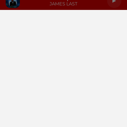
JAMES LAST
LA RADIO
INFOS
PODCASTS
RENDEZ-VOUS
PUBLICITÉ
Gestion des cookies
Mentions légales
Espace presse
Téléchargez l'appli
Contactez-nous
Plan du site