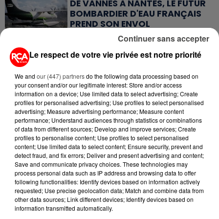
DE VANNES À NANTES, LE FUTUR
BOMBARDIER D'EAU FRANÇAIS
PREND SON ENVOL
Continuer sans accepter
15 juillet 2026
Le respect de votre vie privée est notre priorité
GRANDES MARÉES DE L'ÉTÉ :
SIFFLETS, CIRÉS JAUNES ET
BALISES,...
We and
our (447) partners
do the following data processing based on
your consent and/or our legitimate interest: Store and/or access
information on a device; Use limited data to select advertising; Create
13 juillet 2026
profiles for personalised advertising; Use profiles to select personalised
CANICULE ET SÉCHERESSE : LES
advertising; Measure advertising performance; Measure content
APICULTEURS S'INQUIÈTENT
performance; Understand audiences through statistics or combinations
D'UNE RÉCOLTE...
of data from different sources; Develop and improve services; Create
profiles to personalise content; Use profiles to select personalised
content; Use limited data to select content; Ensure security, prevent and
10 juillet 2026
detect fraud, and fix errors; Deliver and present advertising and content;
APRÈS LORIENT, C'EST AUX
Save and communicate privacy choices. These technologies may
SABLES-D'OLONNE D'ACCUEILLIR
process personal data such as IP address and browsing data to offer
LE PLUS GRAND...
following functionalities: Identify devices based on information actively
requested; Use precise geolocation data; Match and combine data from
other data sources; Link different devices; Identify devices based on
9 juillet 2026
information transmitted automatically.
CANICULE : UNE PLUIE