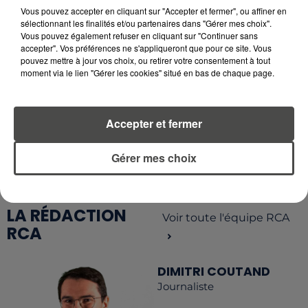
D'ANNULATIONS POUR LES FEUX
Vous pouvez accepter en cliquant sur "Accepter et fermer", ou affiner en
D'ARTIFICE DU...
sélectionnant les finalités et/ou partenaires dans "Gérer mes choix".
Vous pouvez également refuser en cliquant sur "Continuer sans
accepter". Vos préférences ne s'appliqueront que pour ce site. Vous
pouvez mettre à jour vos choix, ou retirer votre consentement à tout
moment via le lien "Gérer les cookies" situé en bas de chaque page.
RETROUVEZ TOUTE L'ACTU DE LA RÉGION ET
RECEVEZ LES ALERTES INFOS DE LA RÉDACTION
Accepter et fermer
EN TÉLÉCHARGEANT L'APPLICATION MOBILE
RCA
Gérer mes choix
LA RÉDACTION
Voir toute l'équipe RCA
RCA
DIMITRI COUTAND
Journaliste