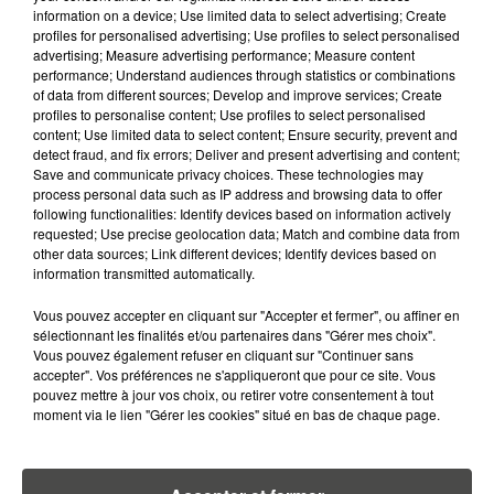
LE PLUS GRAND...
information on a device; Use limited data to select advertising; Create
profiles for personalised advertising; Use profiles to select personalised
advertising; Measure advertising performance; Measure content
9 juillet 2026
performance; Understand audiences through statistics or combinations
CANICULE : UNE PLUIE
of data from different sources; Develop and improve services; Create
D'ANNULATIONS POUR LES FEUX
profiles to personalise content; Use profiles to select personalised
D'ARTIFICE DU...
content; Use limited data to select content; Ensure security, prevent and
detect fraud, and fix errors; Deliver and present advertising and content;
Save and communicate privacy choices. These technologies may
process personal data such as IP address and browsing data to offer
following functionalities: Identify devices based on information actively
requested; Use precise geolocation data; Match and combine data from
other data sources; Link different devices; Identify devices based on
RETROUVEZ TOUTE L'ACTU DE LA RÉGION ET
information transmitted automatically.
RECEVEZ LES ALERTES INFOS DE LA RÉDACTION
EN TÉLÉCHARGEANT L'APPLICATION MOBILE
Vous pouvez accepter en cliquant sur "Accepter et fermer", ou affiner en
RCA
sélectionnant les finalités et/ou partenaires dans "Gérer mes choix".
Vous pouvez également refuser en cliquant sur "Continuer sans
accepter". Vos préférences ne s'appliqueront que pour ce site. Vous
pouvez mettre à jour vos choix, ou retirer votre consentement à tout
moment via le lien "Gérer les cookies" situé en bas de chaque page.
LA RÉDACTION
Voir toute l'équipe RCA
RCA