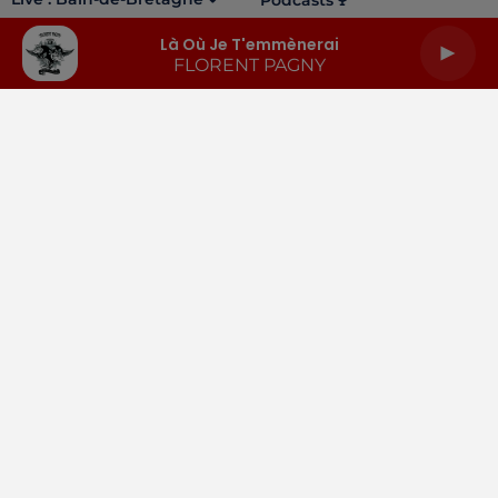
Podcasts
Là Où Je T'emmènerai
FLORENT PAGNY
LA RADIO
INFOS
PODCASTS
RENDEZ-VOUS
PUBLICITÉ
Gestion des cookies
Mentions légales
Espace presse
Téléchargez l'appli