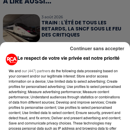
A LIRE AUSSI...
3 août 2026
TRAIN : L'ÉTÉ DE TOUS LES
RETARDS, LA SNCF SOUS LE FEU
DES CRITIQUES
Continuer sans accepter
1er août 2026
UNE CHUTE FATALE DE 2 000
Le respect de votre vie privée est notre priorité
MÈTRES : UNE PARACHUTISTE DE
26 ANS PERD...
We and
our (447) partners
do the following data processing based on
your consent and/or our legitimate interest: Store and/or access
23 juillet 2026
information on a device; Use limited data to select advertising; Create
DE VANNES À NANTES, LE FUTUR
profiles for personalised advertising; Use profiles to select personalised
BOMBARDIER D'EAU FRANÇAIS
advertising; Measure advertising performance; Measure content
PREND SON ENVOL
performance; Understand audiences through statistics or combinations
of data from different sources; Develop and improve services; Create
profiles to personalise content; Use profiles to select personalised
17 juillet 2026
content; Use limited data to select content; Ensure security, prevent and
CLIMAT : LES ÉMISSIONS DE GAZ
detect fraud, and fix errors; Deliver and present advertising and content;
À EFFET DE SERRE ONT
Save and communicate privacy choices. These technologies may
NETTEMENT BAISSÉ...
process personal data such as IP address and browsing data to offer