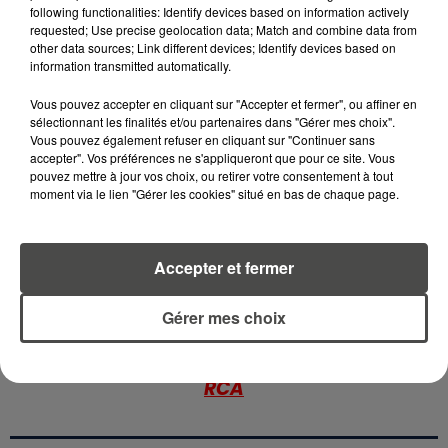
following functionalities: Identify devices based on information actively
requested; Use precise geolocation data; Match and combine data from
15 juillet 2026
other data sources; Link different devices; Identify devices based on
GRANDES MARÉES DE L'ÉTÉ :
information transmitted automatically.
SIFFLETS, CIRÉS JAUNES ET
BALISES,...
Vous pouvez accepter en cliquant sur "Accepter et fermer", ou affiner en
sélectionnant les finalités et/ou partenaires dans "Gérer mes choix".
Vous pouvez également refuser en cliquant sur "Continuer sans
13 juillet 2026
accepter". Vos préférences ne s'appliqueront que pour ce site. Vous
CANICULE ET SÉCHERESSE : LES
pouvez mettre à jour vos choix, ou retirer votre consentement à tout
APICULTEURS S'INQUIÈTENT
moment via le lien "Gérer les cookies" situé en bas de chaque page.
D'UNE RÉCOLTE...
Accepter et fermer
Gérer mes choix
RETROUVEZ TOUTE L'ACTU DE LA RÉGION ET
RECEVEZ LES ALERTES INFOS DE LA RÉDACTION
EN TÉLÉCHARGEANT L'APPLICATION MOBILE
RCA