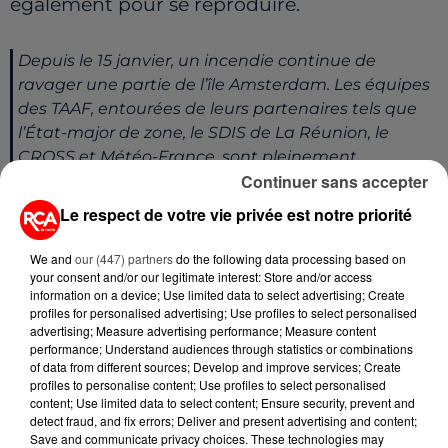
également pour se reproduire.
Depuis le 15 janvier, un incendie continue de
ravager une partie de l’île Amsterdam. Les équipes
des TAAF, entourées de leurs partenaires tels que
l’État-major de zone, le SDIS de La Réunion, le
CROSS et Météo-France, sont pleinement
Continuer sans accepter
mobilisées.
https://t.co/crcAd6Or1c
pic.twitter.com/1UMIm6C2HJ
Le respect de votre vie privée est notre priorité
— Terres australes et antarctiques françaises (TAAF)
We and
our (447) partners
do the following data processing based on
(@TAAFofficiel)
January 17, 2025
your consent and/or our legitimate interest: Store and/or access
information on a device; Use limited data to select advertising; Create
QUELLES SUITES POUR L’ÎLE
profiles for personalised advertising; Use profiles to select personalised
advertising; Measure advertising performance; Measure content
AMSTERDAM
performance; Understand audiences through statistics or combinations
of data from different sources; Develop and improve services; Create
Une mission de reconnaissance, menée par
profiles to personalise content; Use profiles to select personalised
content; Use limited data to select content; Ensure security, prevent and
la Marine nationale à bord de la frégate
detect fraud, and fix errors; Deliver and present advertising and content;
Save and communicate privacy choices. These technologies may
Floréal
, est en préparation pour évaluer