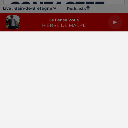
Live :
Bain-de-Bretagne
Podcasts
Je Pense Vous
PIERRE DE MAERE
LA RADIO
INFOS
PODCASTS
RENDEZ-VOUS
PUBLICITÉ
Gestion des cookies
Mentions légales