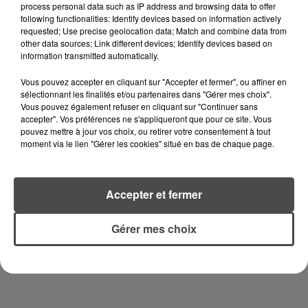
process personal data such as IP address and browsing data to offer
l’étendue des dégâts et tenter de déterminer
following functionalities: Identify devices based on information actively
requested; Use precise geolocation data; Match and combine data from
l’origine du feu.
other data sources; Link different devices; Identify devices based on
information transmitted automatically.
Alors que la biodiversité et la science
subissent un coup dur sur cette île isolée, la
Vous pouvez accepter en cliquant sur "Accepter et fermer", ou affiner en
sélectionnant les finalités et/ou partenaires dans "Gérer mes choix".
situation demeure critique, et les autorités
Vous pouvez également refuser en cliquant sur "Continuer sans
françaises restent dépourvues de solutions
accepter". Vos préférences ne s'appliqueront que pour ce site. Vous
pouvez mettre à jour vos choix, ou retirer votre consentement à tout
immédiates pour éteindre l’incendie.
moment via le lien "Gérer les cookies" situé en bas de chaque page.
Accepter et fermer
Gérer mes choix