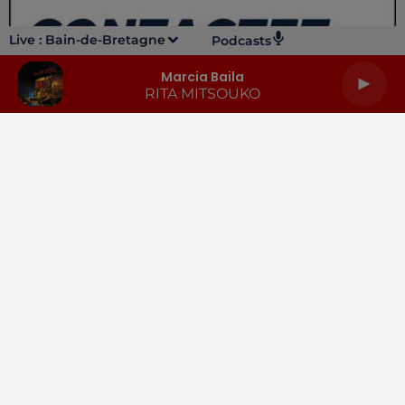
Live :
Bain-de-Bretagne
Podcasts
Marcia Baila
RITA MITSOUKO
LA RADIO
INFOS
PODCASTS
RENDEZ-VOUS
PUBLICITÉ
Gestion des cookies
Mentions légales