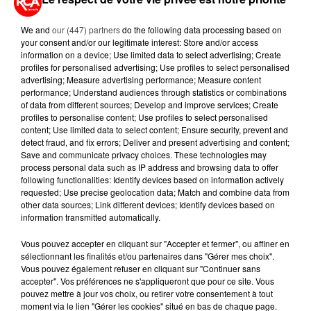
A LIRE AUSSI...
We and
our (447) partners
do the following data processing based on
your consent and/or our legitimate interest: Store and/or access
information on a device; Use limited data to select advertising; Create
profiles for personalised advertising; Use profiles to select personalised
7 août 2026
advertising; Measure advertising performance; Measure content
PETIT-DÉJEUNER : EST-IL
performance; Understand audiences through statistics or combinations
VRAIMENT OBLIGATOIRE DE
of data from different sources; Develop and improve services; Create
MANGER LE MATIN ?
profiles to personalise content; Use profiles to select personalised
content; Use limited data to select content; Ensure security, prevent and
detect fraud, and fix errors; Deliver and present advertising and content;
7 août 2026
Save and communicate privacy choices. These technologies may
WEEK-END ROUGE SUR LES
process personal data such as IP address and browsing data to offer
ROUTES : LE GRAND OUEST SE
following functionalities: Identify devices based on information actively
PRÉPARE À UN...
requested; Use precise geolocation data; Match and combine data from
other data sources; Link different devices; Identify devices based on
information transmitted automatically.
6 août 2026
MÉGOTS ET FEUX DE FORÊT : LES
Vous pouvez accepter en cliquant sur "Accepter et fermer", ou affiner en
INDUSTRIELS DU TABAC BIENTÔT
sélectionnant les finalités et/ou partenaires dans "Gérer mes choix".
TAXÉS...
Vous pouvez également refuser en cliquant sur "Continuer sans
accepter". Vos préférences ne s'appliqueront que pour ce site. Vous
pouvez mettre à jour vos choix, ou retirer votre consentement à tout
6 août 2026
CANICULE : POURQUOI LES
moment via le lien "Gérer les cookies" situé en bas de chaque page.