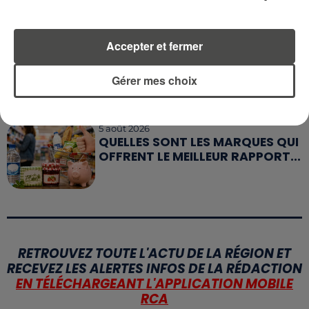
BOUTEILLES D'EAU
DISPARAISSENT DES RAYONS...
Accepter et fermer
5 août 2026
MANGER SAINEMENT COÛTE 25 %
Gérer mes choix
PLUS CHER QU'IL Y A CINQ ANS,
ALERTE L’ONU
5 août 2026
QUELLES SONT LES MARQUES QUI
OFFRENT LE MEILLEUR RAPPORT...
RETROUVEZ TOUTE L'ACTU DE LA RÉGION ET
RECEVEZ LES ALERTES INFOS DE LA RÉDACTION
EN TÉLÉCHARGEANT L'APPLICATION MOBILE
RCA