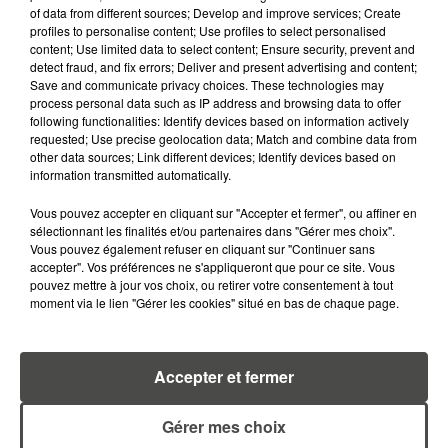
of data from different sources; Develop and improve services; Create
profiles to personalise content; Use profiles to select personalised
content; Use limited data to select content; Ensure security, prevent and
detect fraud, and fix errors; Deliver and present advertising and content;
Save and communicate privacy choices. These technologies may
RETROUVEZ TOUTE L'ACTU DE LA RÉGION ET
process personal data such as IP address and browsing data to offer
RECEVEZ LES ALERTES INFOS DE LA RÉDACTION
following functionalities: Identify devices based on information actively
EN TÉLÉCHARGEANT L'APPLICATION MOBILE
requested; Use precise geolocation data; Match and combine data from
RCA
other data sources; Link different devices; Identify devices based on
information transmitted automatically.
Vous pouvez accepter en cliquant sur "Accepter et fermer", ou affiner en
sélectionnant les finalités et/ou partenaires dans "Gérer mes choix".
Vous pouvez également refuser en cliquant sur "Continuer sans
LA RÉDACTION
Voir toute l'équipe RCA
accepter". Vos préférences ne s'appliqueront que pour ce site. Vous
RCA
pouvez mettre à jour vos choix, ou retirer votre consentement à tout
moment via le lien "Gérer les cookies" situé en bas de chaque page.
DIMITRI COUTAND
Journaliste
Accepter et fermer
Gérer mes choix