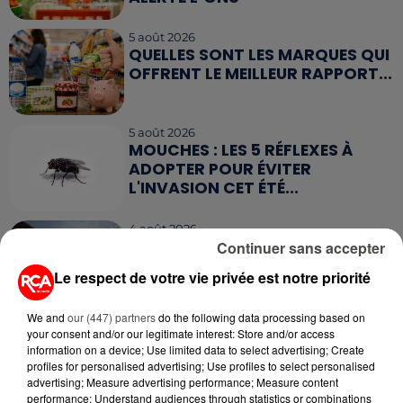
5 août 2026
QUELLES SONT LES MARQUES QUI
OFFRENT LE MEILLEUR RAPPORT...
5 août 2026
MOUCHES : LES 5 RÉFLEXES À
ADOPTER POUR ÉVITER
L'INVASION CET ÉTÉ...
4 août 2026
ÉCLIPSE SOLAIRE DU 12 AOÛT : LA
Continuer sans accepter
RUÉE VERS LES LUNETTES DE...
Le respect de votre vie privée est notre priorité
We and
our (447) partners
do the following data processing based on
4 août 2026
your consent and/or our legitimate interest: Store and/or access
CAMPING-CAR : CE QUE VOUS
information on a device; Use limited data to select advertising; Create
AVEZ LE DROIT DE FAIRE... ET LES
profiles for personalised advertising; Use profiles to select personalised
ERREURS...
advertising; Measure advertising performance; Measure content
performance; Understand audiences through statistics or combinations