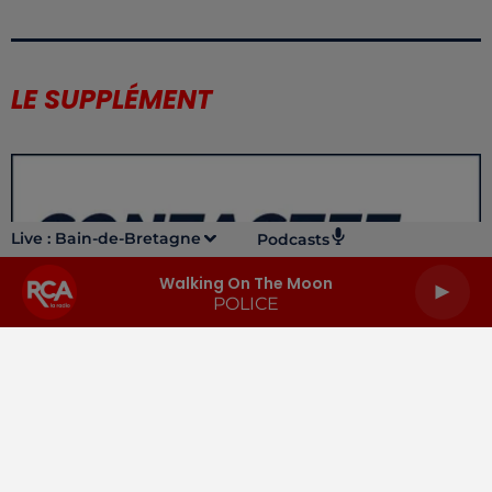
LE SUPPLÉMENT
Live :
Bain-de-Bretagne
Podcasts
Walking On The Moon
POLICE