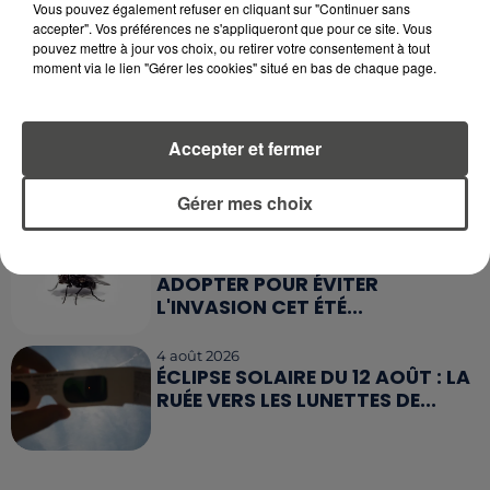
5 août 2026
Vous pouvez également refuser en cliquant sur "Continuer sans
MANGER SAINEMENT COÛTE 25 %
accepter". Vos préférences ne s'appliqueront que pour ce site. Vous
pouvez mettre à jour vos choix, ou retirer votre consentement à tout
PLUS CHER QU'IL Y A CINQ ANS,
moment via le lien "Gérer les cookies" situé en bas de chaque page.
ALERTE L’ONU
5 août 2026
QUELLES SONT LES MARQUES QUI
Accepter et fermer
OFFRENT LE MEILLEUR RAPPORT...
Gérer mes choix
5 août 2026
MOUCHES : LES 5 RÉFLEXES À
ADOPTER POUR ÉVITER
L'INVASION CET ÉTÉ...
4 août 2026
ÉCLIPSE SOLAIRE DU 12 AOÛT : LA
RUÉE VERS LES LUNETTES DE...