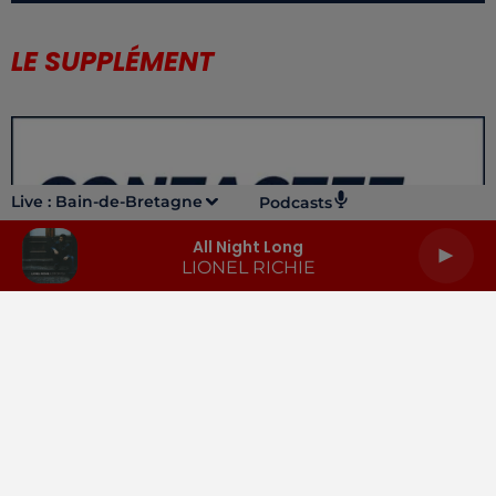
LE SUPPLÉMENT
Live :
Bain-de-Bretagne
Podcasts
All Night Long
LIONEL RICHIE
LA RADIO
INFOS
PODCASTS