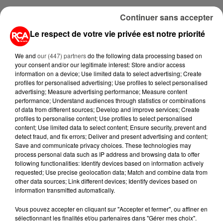
Continuer sans accepter
Le respect de votre vie privée est notre priorité
We and
our (447) partners
do the following data processing based on
your consent and/or our legitimate interest: Store and/or access
information on a device; Use limited data to select advertising; Create
profiles for personalised advertising; Use profiles to select personalised
A LIRE AUSSI...
advertising; Measure advertising performance; Measure content
performance; Understand audiences through statistics or combinations
of data from different sources; Develop and improve services; Create
profiles to personalise content; Use profiles to select personalised
6 août 2026
content; Use limited data to select content; Ensure security, prevent and
MÉGOTS ET FEUX DE FORÊT : LES
detect fraud, and fix errors; Deliver and present advertising and content;
INDUSTRIELS DU TABAC BIENTÔT
Save and communicate privacy choices. These technologies may
TAXÉS...
process personal data such as IP address and browsing data to offer
following functionalities: Identify devices based on information actively
requested; Use precise geolocation data; Match and combine data from
6 août 2026
other data sources; Link different devices; Identify devices based on
CANICULE : POURQUOI LES
information transmitted automatically.
BOUTEILLES D'EAU
DISPARAISSENT DES RAYONS...
Vous pouvez accepter en cliquant sur "Accepter et fermer", ou affiner en
sélectionnant les finalités et/ou partenaires dans "Gérer mes choix".