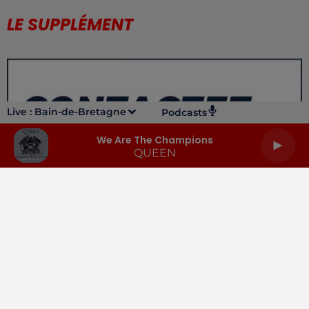
LE SUPPLÉMENT
Live :
Bain-de-Bretagne
Podcasts
We Are The Champions
QUEEN
LA RADIO
INFOS
PODCASTS