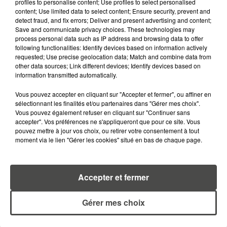
profiles to personalise content; Use profiles to select personalised
content; Use limited data to select content; Ensure security, prevent and
detect fraud, and fix errors; Deliver and present advertising and content;
Save and communicate privacy choices. These technologies may
process personal data such as IP address and browsing data to offer
following functionalities: Identify devices based on information actively
requested; Use precise geolocation data; Match and combine data from
other data sources; Link different devices; Identify devices based on
information transmitted automatically.
A LIRE AUSSI...
Vous pouvez accepter en cliquant sur "Accepter et fermer", ou affiner en
sélectionnant les finalités et/ou partenaires dans "Gérer mes choix".
Vous pouvez également refuser en cliquant sur "Continuer sans
7 août 2026
PETIT-DÉJEUNER : EST-IL
accepter". Vos préférences ne s'appliqueront que pour ce site. Vous
pouvez mettre à jour vos choix, ou retirer votre consentement à tout
VRAIMENT OBLIGATOIRE DE
moment via le lien "Gérer les cookies" situé en bas de chaque page.
MANGER LE MATIN ?
7 août 2026
WEEK-END ROUGE SUR LES
Accepter et fermer
ROUTES : LE GRAND OUEST SE
PRÉPARE À UN...
Gérer mes choix
6 août 2026