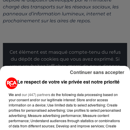
chargé des transports sur les réseaux sociaux, les
panneaux d’information lumineux, internet et
prochainement sur les aires de repos.
Cet élément est masqué compte-tenu du refus
du dépôt de cookies que vous avez exprimé. Si
vous souhaitez l'afficher, merci de nous donner
Continuer sans accepter
votre accord en cliquant sur le bouton ci-
dessous.
Le respect de votre vie privée est notre priorité
Afficher l'élément
We and
our (447) partners
do the following data processing based on
your consent and/or our legitimate interest: Store and/or access
information on a device; Use limited data to select advertising; Create
profiles for personalised advertising; Use profiles to select personalised
advertising; Measure advertising performance; Measure content
performance; Understand audiences through statistics or combinations
of data from different sources; Develop and improve services; Create