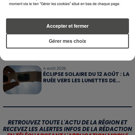
moment via le lien "Gérer les cookies" situé en bas de chaque page.
5 août 2026
QUELLES SONT LES MARQUES QUI
OFFRENT LE MEILLEUR RAPPORT...
Accepter et fermer
5 août 2026
Gérer mes choix
MOUCHES : LES 5 RÉFLEXES À
ADOPTER POUR ÉVITER
L'INVASION CET ÉTÉ...
4 août 2026
ÉCLIPSE SOLAIRE DU 12 AOÛT : LA
RUÉE VERS LES LUNETTES DE...
RETROUVEZ TOUTE L'ACTU DE LA RÉGION ET
RECEVEZ LES ALERTES INFOS DE LA RÉDACTION