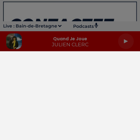
Live :
Bain-de-Bretagne
Podcasts
Quand Je Joue
JULIEN CLERC
LA RADIO
INFOS
PODCASTS
RENDEZ-VOUS
PUBLICITÉ