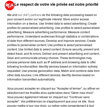
Le respect de votre vie privée est notre priorité
We and
our (447) partners
do the following data processing based on
your consent and/or our legitimate interest: Store and/or access
A LIRE AUSSI...
information on a device; Use limited data to select advertising; Create
profiles for personalised advertising; Use profiles to select personalised
advertising; Measure advertising performance; Measure content
6 août 2026
performance; Understand audiences through statistics or combinations
MÉGOTS ET FEUX DE FORÊT : LES
of data from different sources; Develop and improve services; Create
INDUSTRIELS DU TABAC BIENTÔT
profiles to personalise content; Use profiles to select personalised
TAXÉS...
content; Use limited data to select content; Ensure security, prevent and
detect fraud, and fix errors; Deliver and present advertising and content;
Save and communicate privacy choices. These technologies may
6 août 2026
process personal data such as IP address and browsing data to offer
CANICULE : POURQUOI LES
following functionalities: Identify devices based on information actively
BOUTEILLES D'EAU
requested; Use precise geolocation data; Match and combine data from
DISPARAISSENT DES RAYONS...
other data sources; Link different devices; Identify devices based on
information transmitted automatically.
5 août 2026
Vous pouvez accepter en cliquant sur "Accepter et fermer", ou affiner en
MANGER SAINEMENT COÛTE 25 %
sélectionnant les finalités et/ou partenaires dans "Gérer mes choix".
PLUS CHER QU'IL Y A CINQ ANS,
Vous pouvez également refuser en cliquant sur "Continuer sans
ALERTE L’ONU
accepter". Vos préférences ne s'appliqueront que pour ce site. Vous
pouvez mettre à jour vos choix, ou retirer votre consentement à tout