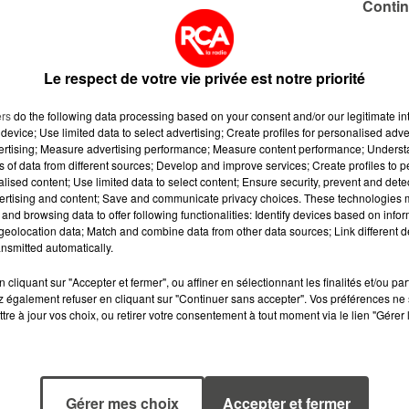
Contin
 de la Loire, l'hôpital avait activé le plan blanc le 2
manoeuvres tant humaines que matérielles afin de
Le respect de votre vie privée est notre priorité
t "
sur les réflexes indispensables à observer s’agissan
ers
do the following data processing based on your consent and/or our legitimate int
cins, 116 117, ou l’appel au 15 pour les urgences vitale
device; Use limited data to select advertising; Create profiles for personalised adver
vertising; Measure advertising performance; Measure content performance; Unders
ns of data from different sources; Develop and improve services; Create profiles to 
alised content; Use limited data to select content; Ensure security, prevent and detect
ertising and content; Save and communicate privacy choices. These technologies
and browsing data to offer following functionalities: Identify devices based on infor
eolocation data; Match and combine data from other data sources; Link different de
nsmitted automatically.
cliquant sur "Accepter et fermer", ou affiner en sélectionnant les finalités et/ou pa
 également refuser en cliquant sur "Continuer sans accepter". Vos préférences ne 
tre à jour vos choix, ou retirer votre consentement à tout moment via le lien "Gérer 
Gérer mes choix
Accepter et fermer