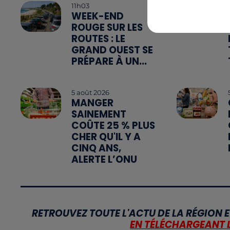
11h03
WEEK-END
ROUGE SUR LES
ROUTES : LE
GRAND OUEST SE
PRÉPARE À UN...
5 août 2026
MANGER
SAINEMENT
COÛTE 25 % PLUS
CHER QU'IL Y A
CINQ ANS,
ALERTE L’ONU
RETROUVEZ TOUTE L'ACTU DE LA RÉGION E
EN TÉLÉCHARGEANT 