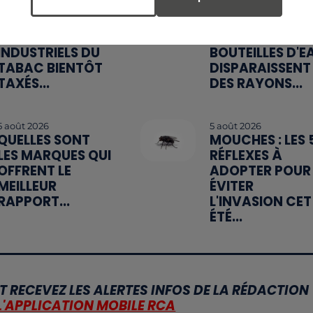
6 août 2026
6 août 2026
MÉGOTS ET FEUX
CANICULE :
DE FORÊT : LES
POURQUOI LES
INDUSTRIELS DU
BOUTEILLES D'E
TABAC BIENTÔT
DISPARAISSENT
TAXÉS...
DES RAYONS...
5 août 2026
5 août 2026
QUELLES SONT
MOUCHES : LES 
LES MARQUES QUI
RÉFLEXES À
OFFRENT LE
ADOPTER POUR
MEILLEUR
ÉVITER
RAPPORT...
L'INVASION CET
ÉTÉ...
T RECEVEZ LES ALERTES INFOS DE LA RÉDACTION
L'APPLICATION MOBILE RCA