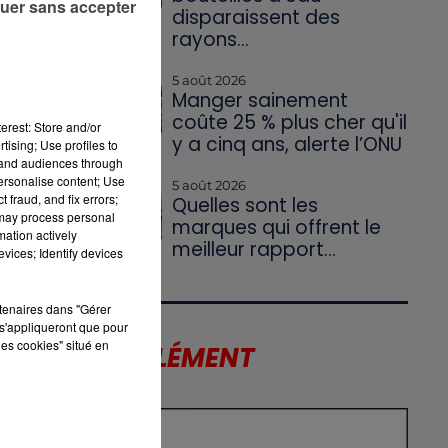
uer sans accepter
disparaissent des
rayons...
5 août 2026
Manger sainement
t
coûte 25 % plus cher qu'il
erest: Store and/or
s
".
y a cinq ans, alerte l’ONU
tising; Use profiles to
tand audiences through
personalise content; Use
5 août 2026
 fraud, and fix errors;
Quelles sont les
 may process personal
marques qui offrent le
mation actively
meilleur rapport...
vices; Identify devices
rtenaires dans "Gérer
s'appliqueront que pour
les cookies" situé en
LE SUPPLÉMENT