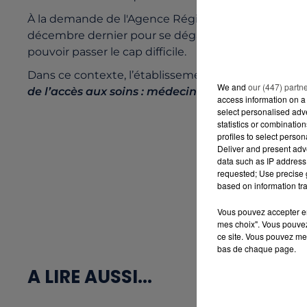
À la demande de l'Agence Régionale de Santé des Pays
décembre dernier pour se dégager des marges de 
pouvoir passer le cap difficile.
Dans ce contexte, l’établissement insiste égalemen
We and
our (447) partn
de l’accès aux soins : médecins traitants, SOS méde
access information on a 
select personalised ad
statistics or combinatio
profiles to select person
Deliver and present adv
data such as IP address 
requested; Use precise g
based on information tra
Vous pouvez accepter en 
mes choix". Vous pouvez
ce site. Vous pouvez met
bas de chaque page.
A LIRE AUSSI...