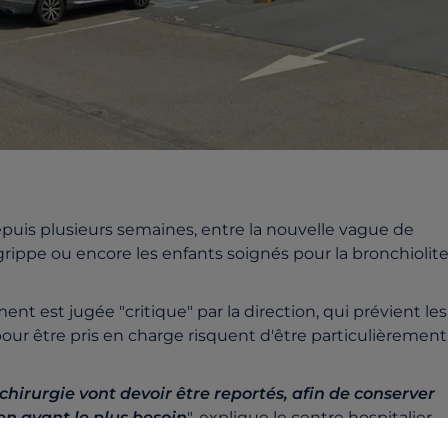
depuis plusieurs semaines, entre la nouvelle vague de
grippe ou encore les enfants soignés pour la bronchiolite
ent est jugée "critique" par la direction, qui prévient les
pour être pris en charge risquent d'être particulièrement
chirurgie
v
ont
devoir être reportés
, afin de
conserver
en ayant le plus besoin
", explique le centre hospitalier