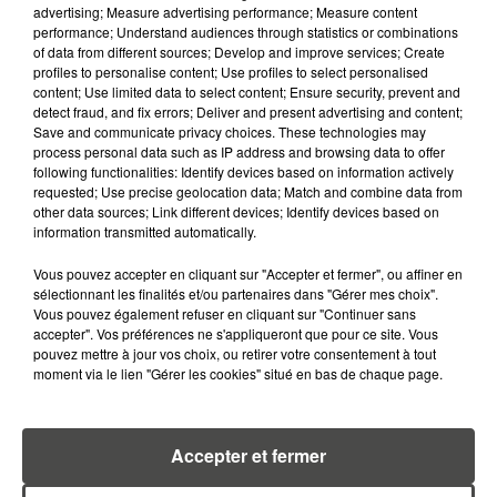
7 août 2026
advertising; Measure advertising performance; Measure content
WEEK-END ROUGE SUR LES
performance; Understand audiences through statistics or combinations
ROUTES : LE GRAND OUEST SE
of data from different sources; Develop and improve services; Create
PRÉPARE À UN...
profiles to personalise content; Use profiles to select personalised
content; Use limited data to select content; Ensure security, prevent and
detect fraud, and fix errors; Deliver and present advertising and content;
6 août 2026
Save and communicate privacy choices. These technologies may
MÉGOTS ET FEUX DE FORÊT : LES
process personal data such as IP address and browsing data to offer
INDUSTRIELS DU TABAC BIENTÔT
following functionalities: Identify devices based on information actively
TAXÉS...
requested; Use precise geolocation data; Match and combine data from
other data sources; Link different devices; Identify devices based on
information transmitted automatically.
6 août 2026
CANICULE : POURQUOI LES
Vous pouvez accepter en cliquant sur "Accepter et fermer", ou affiner en
BOUTEILLES D'EAU
sélectionnant les finalités et/ou partenaires dans "Gérer mes choix".
DISPARAISSENT DES RAYONS...
Vous pouvez également refuser en cliquant sur "Continuer sans
accepter". Vos préférences ne s'appliqueront que pour ce site. Vous
pouvez mettre à jour vos choix, ou retirer votre consentement à tout
5 août 2026
moment via le lien "Gérer les cookies" situé en bas de chaque page.
MANGER SAINEMENT COÛTE 25 %
PLUS CHER QU'IL Y A CINQ ANS,
ALERTE L’ONU
Accepter et fermer
5 août 2026
QUELLES SONT LES MARQUES QUI