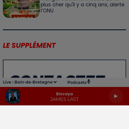
plus cher qu'il y a cinq ans, alerte
l’ONU
LE SUPPLÉMENT
Live :
Bain-de-Bretagne
Podcasts
Biscaya
JAMES LAST