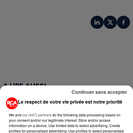
A LIRE AUSSI...
Continuer sans accepter
Le respect de votre vie privée est notre priorité
7 août 2026
PETIT-DÉJEUNER : EST-IL
VRAIMENT OBLIGATOIRE DE
We and
our (447) partners
do the following data processing based on
MANGER LE MATIN ?
your consent and/or our legitimate interest: Store and/or access
information on a device; Use limited data to select advertising; Create
profiles for personalised advertising; Use profiles to select personalised