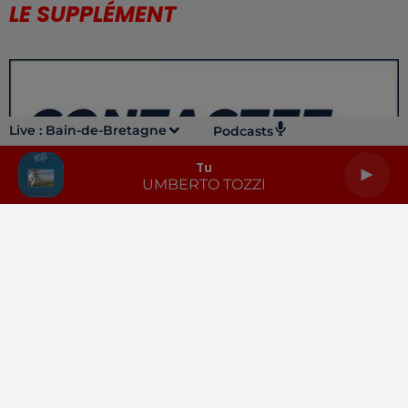
LE SUPPLÉMENT
Live :
Bain-de-Bretagne
Podcasts
Tu
UMBERTO TOZZI
LA RADIO
INFOS
PODCASTS
RENDEZ-VOUS
PUBLICITÉ