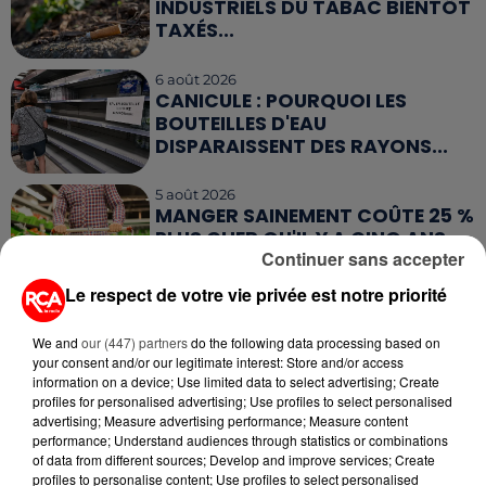
INDUSTRIELS DU TABAC BIENTÔT
TAXÉS...
6 août 2026
CANICULE : POURQUOI LES
BOUTEILLES D'EAU
DISPARAISSENT DES RAYONS...
5 août 2026
MANGER SAINEMENT COÛTE 25 %
PLUS CHER QU'IL Y A CINQ ANS,
Continuer sans accepter
ALERTE L’ONU
Le respect de votre vie privée est notre priorité
5 août 2026
QUELLES SONT LES MARQUES QUI
We and
our (447) partners
do the following data processing based on
OFFRENT LE MEILLEUR RAPPORT...
your consent and/or our legitimate interest: Store and/or access
information on a device; Use limited data to select advertising; Create
profiles for personalised advertising; Use profiles to select personalised
advertising; Measure advertising performance; Measure content
performance; Understand audiences through statistics or combinations
of data from different sources; Develop and improve services; Create
profiles to personalise content; Use profiles to select personalised