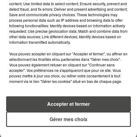
content; Use limited data to select content; Ensure security, prevent and
RETROUVEZ TOUTE L'ACTU DE LA RÉGION ET
detect fraud, and fix errors; Deliver and present advertising and content;
RECEVEZ LES ALERTES INFOS DE LA RÉDACTION
Save and communicate privacy choices. These technologies may
EN TÉLÉCHARGEANT L'APPLICATION MOBILE
process personal data such as IP address and browsing data to offer
RCA
following functionalities: Identify devices based on information actively
requested; Use precise geolocation data; Match and combine data from
other data sources; Link different devices; Identify devices based on
information transmitted automatically.
Vous pouvez accepter en cliquant sur "Accepter et fermer", ou affiner en
LA RÉDACTION
Voir toute l'équipe RCA
sélectionnant les finalités et/ou partenaires dans "Gérer mes choix".
RCA
Vous pouvez également refuser en cliquant sur "Continuer sans
accepter". Vos préférences ne s'appliqueront que pour ce site. Vous
pouvez mettre à jour vos choix, ou retirer votre consentement à tout
DIMITRI COUTAND
moment via le lien "Gérer les cookies" situé en bas de chaque page.
Journaliste
Accepter et fermer
Gérer mes choix