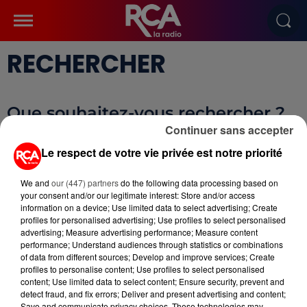
RECHERCHER
Que souhaitez-vous rechercher ?
Tapez un mot clé, puis validez.
Continuer sans accepter
Le respect de votre vie privée est notre priorité
We and
our (447) partners
do the following data processing based on
your consent and/or our legitimate interest: Store and/or access
information on a device; Use limited data to select advertising; Create
profiles for personalised advertising; Use profiles to select personalised
advertising; Measure advertising performance; Measure content
performance; Understand audiences through statistics or combinations
SAISISSEZ UN TEXTE À
of data from different sources; Develop and improve services; Create
RECHERCHER
profiles to personalise content; Use profiles to select personalised
content; Use limited data to select content; Ensure security, prevent and
detect fraud, and fix errors; Deliver and present advertising and content;
Save and communicate privacy choices. These technologies may