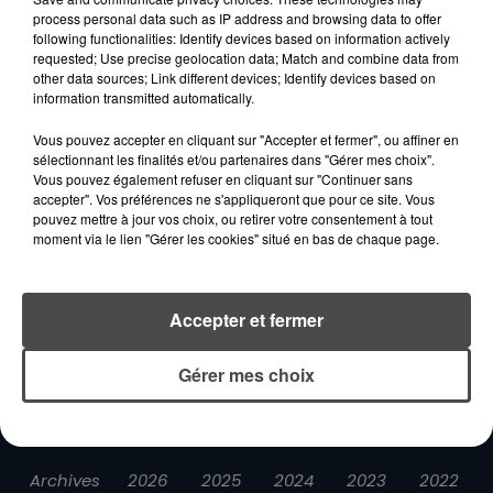
process personal data such as IP address and browsing data to offer
following functionalities: Identify devices based on information actively
requested; Use precise geolocation data; Match and combine data from
other data sources; Link different devices; Identify devices based on
information transmitted automatically.
Vous pouvez accepter en cliquant sur "Accepter et fermer", ou affiner en
LA RADIO
INFOS
PODCASTS
sélectionnant les finalités et/ou partenaires dans "Gérer mes choix".
Vous pouvez également refuser en cliquant sur "Continuer sans
RENDEZ-VOUS
PUBLICITÉ
accepter". Vos préférences ne s'appliqueront que pour ce site. Vous
pouvez mettre à jour vos choix, ou retirer votre consentement à tout
moment via le lien "Gérer les cookies" situé en bas de chaque page.
Accepter et fermer
Gestion des cookies
Mentions légales
Espace presse
Téléchargez l'appli
Gérer mes choix
Contactez-nous
Plan du site
Archives
2026
2025
2024
2023
2022