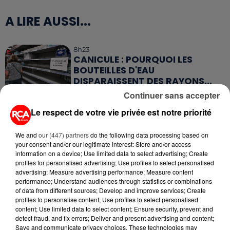
A LIRE AUSSI...
8h23
CANICULE : POURQUOI LES
BOUTEILLES D'EAU
DISPARAISSENT DES RAYONS...
Continuer sans accepter
5 août 2026
Le respect de votre vie privée est notre priorité
MANGER SAINEMENT COÛTE 25 %
PLUS CHER QU'IL Y A CINQ ANS,
ALERTE L’ONU
We and
our (447) partners
do the following data processing based on
your consent and/or our legitimate interest: Store and/or access
information on a device; Use limited data to select advertising; Create
5 août 2026
profiles for personalised advertising; Use profiles to select personalised
QUELLES SONT LES MARQUES QUI
advertising; Measure advertising performance; Measure content
OFFRENT LE MEILLEUR RAPPORT...
performance; Understand audiences through statistics or combinations
of data from different sources; Develop and improve services; Create
profiles to personalise content; Use profiles to select personalised
content; Use limited data to select content; Ensure security, prevent and
5 août 2026
detect fraud, and fix errors; Deliver and present advertising and content;
MOUCHES : LES 5 RÉFLEXES À
Save and communicate privacy choices. These technologies may