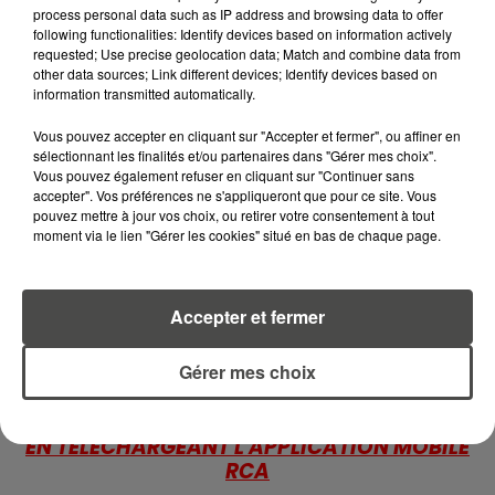
ADOPTER POUR ÉVITER
process personal data such as IP address and browsing data to offer
L'INVASION CET ÉTÉ...
following functionalities: Identify devices based on information actively
requested; Use precise geolocation data; Match and combine data from
other data sources; Link different devices; Identify devices based on
4 août 2026
information transmitted automatically.
ÉCLIPSE SOLAIRE DU 12 AOÛT : LA
RUÉE VERS LES LUNETTES DE...
Vous pouvez accepter en cliquant sur "Accepter et fermer", ou affiner en
sélectionnant les finalités et/ou partenaires dans "Gérer mes choix".
Vous pouvez également refuser en cliquant sur "Continuer sans
accepter". Vos préférences ne s'appliqueront que pour ce site. Vous
4 août 2026
pouvez mettre à jour vos choix, ou retirer votre consentement à tout
CAMPING-CAR : CE QUE VOUS
moment via le lien "Gérer les cookies" situé en bas de chaque page.
AVEZ LE DROIT DE FAIRE... ET LES
ERREURS...
Accepter et fermer
Gérer mes choix
RETROUVEZ TOUTE L'ACTU DE LA RÉGION ET
RECEVEZ LES ALERTES INFOS DE LA RÉDACTION
EN TÉLÉCHARGEANT L'APPLICATION MOBILE
RCA