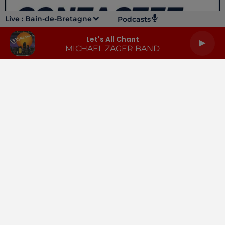
Live :
Bain-de-Bretagne
Podcasts
Let's All Chant
MICHAEL ZAGER BAND
LA RADIO
INFOS
PODCASTS
RENDEZ-VOUS
PUBLICITÉ
Gestion des cookies
Mentions légales