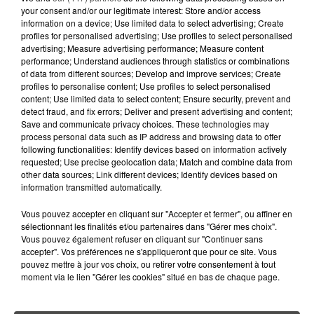
your consent and/or our legitimate interest: Store and/or access
FABIEN LÉVÊQUE, JOURNALISTE À FRANCE
information on a device; Use limited data to select advertising; Create
profiles for personalised advertising; Use profiles to select personalised
TÉLÉVISIONS ET PORTEUR DE LA...
advertising; Measure advertising performance; Measure content
Ma Région Olympique
performance; Understand audiences through statistics or combinations
of data from different sources; Develop and improve services; Create
profiles to personalise content; Use profiles to select personalised
content; Use limited data to select content; Ensure security, prevent and
detect fraud, and fix errors; Deliver and present advertising and content;
Save and communicate privacy choices. These technologies may
process personal data such as IP address and browsing data to offer
following functionalities: Identify devices based on information actively
requested; Use precise geolocation data; Match and combine data from
other data sources; Link different devices; Identify devices based on
information transmitted automatically.
Vous pouvez accepter en cliquant sur "Accepter et fermer", ou affiner en
sélectionnant les finalités et/ou partenaires dans "Gérer mes choix".
Vous pouvez également refuser en cliquant sur "Continuer sans
accepter". Vos préférences ne s'appliqueront que pour ce site. Vous
pouvez mettre à jour vos choix, ou retirer votre consentement à tout
moment via le lien "Gérer les cookies" situé en bas de chaque page.