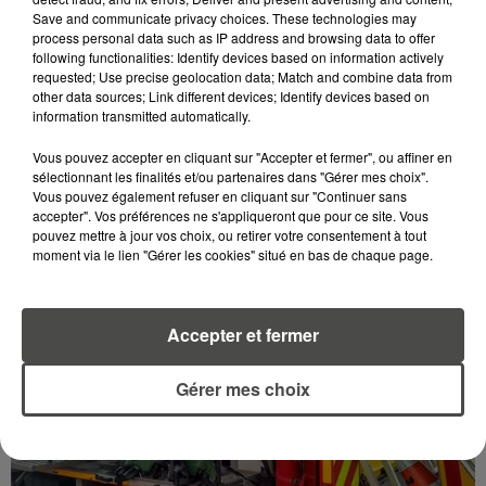
Save and communicate privacy choices. These technologies may
process personal data such as IP address and browsing data to offer
following functionalities: Identify devices based on information actively
requested; Use precise geolocation data; Match and combine data from
other data sources; Link different devices; Identify devices based on
9 juin 2026
information transmitted automatically.
LE BELEM FÊTE SES 130 ANS, LES SECRETS D'UN
MONUMENT HISTORIQUE VIVANT
Vous pouvez accepter en cliquant sur "Accepter et fermer", ou affiner en
sélectionnant les finalités et/ou partenaires dans "Gérer mes choix".
Le 10 juin 1896, les chantiers Dubigeon lançaient à
Vous pouvez également refuser en cliquant sur "Continuer sans
Nantes le « Belem ». 130 ans plus tard, ce trois-mâts
accepter". Vos préférences ne s'appliqueront que pour ce site. Vous
à coque d'acier est le dernier grand voilier de sa...
pouvez mettre à jour vos choix, ou retirer votre consentement à tout
moment via le lien "Gérer les cookies" situé en bas de chaque page.
Accepter et fermer
Gérer mes choix