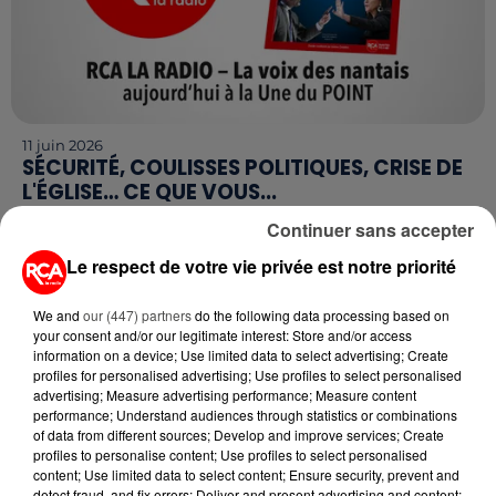
11 juin 2026
SÉCURITÉ, COULISSES POLITIQUES, CRISE DE
L'ÉGLISE… CE QUE VOUS...
Ce jeudi 11 juin, le magazine Le Point publie une
Continuer sans accepter
édition spéciale consacrée à Nantes, en partenariat
Le respect de votre vie privée est notre priorité
avec RCA La Radio. Des tensions politiques
régionales...
We and
our (447) partners
do the following data processing based on
your consent and/or our legitimate interest: Store and/or access
information on a device; Use limited data to select advertising; Create
profiles for personalised advertising; Use profiles to select personalised
advertising; Measure advertising performance; Measure content
performance; Understand audiences through statistics or combinations
of data from different sources; Develop and improve services; Create
profiles to personalise content; Use profiles to select personalised
content; Use limited data to select content; Ensure security, prevent and
detect fraud, and fix errors; Deliver and present advertising and content;