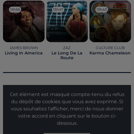
13h56
13h56
13h47
13h47
13h43
13h43
JAMES BROWN
ZAZ
CULTURE CLUB
Living In America
Le Long De La
Karma Chameleon
Route
Cet élément est masqué compte-tenu du refus
du dépôt de cookies que vous avez exprimé. Si
vous souhaitez l'afficher, merci de nous donner
votre accord en cliquant sur le bouton ci-
dessous.