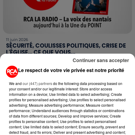
11 juin 2026
SÉCURITÉ, COULISSES POLITIQUES, CRISE DE
L'ÉGLISE… CE QUE VOUS...
Ce jeudi 11 juin, le magazine Le Point publie une
Continuer sans accepter
édition spéciale consacrée à Nantes, en partenariat
Le respect de votre vie privée est notre priorité
avec RCA La Radio. Des tensions politiques
régionales...
We and
our (447) partners
do the following data processing based on
your consent and/or our legitimate interest: Store and/or access
information on a device; Use limited data to select advertising; Create
profiles for personalised advertising; Use profiles to select personalised
advertising; Measure advertising performance; Measure content
performance; Understand audiences through statistics or combinations
of data from different sources; Develop and improve services; Create
profiles to personalise content; Use profiles to select personalised
content; Use limited data to select content; Ensure security, prevent and
detect fraud, and fix errors; Deliver and present advertising and content;