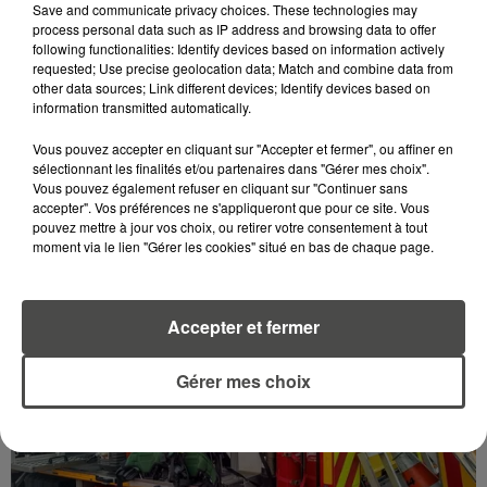
Save and communicate privacy choices. These technologies may
process personal data such as IP address and browsing data to offer
following functionalities: Identify devices based on information actively
requested; Use precise geolocation data; Match and combine data from
other data sources; Link different devices; Identify devices based on
information transmitted automatically.
9 juin 2026
LE BELEM FÊTE SES 130 ANS, LES SECRETS D'UN
Vous pouvez accepter en cliquant sur "Accepter et fermer", ou affiner en
MONUMENT HISTORIQUE VIVANT
sélectionnant les finalités et/ou partenaires dans "Gérer mes choix".
Le 10 juin 1896, les chantiers Dubigeon lançaient à
Vous pouvez également refuser en cliquant sur "Continuer sans
accepter". Vos préférences ne s'appliqueront que pour ce site. Vous
Nantes le « Belem ». 130 ans plus tard, ce trois-mâts
pouvez mettre à jour vos choix, ou retirer votre consentement à tout
à coque d'acier est le dernier grand voilier de sa...
moment via le lien "Gérer les cookies" situé en bas de chaque page.
Accepter et fermer
Gérer mes choix