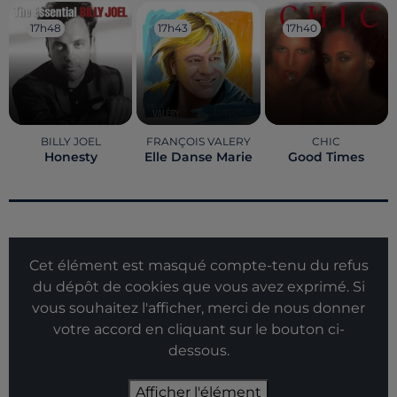
17h48
17h48
17h43
17h43
17h40
17h40
BILLY JOEL
FRANÇOIS VALERY
CHIC
Honesty
Elle Danse Marie
Good Times
Cet élément est masqué compte-tenu du refus
du dépôt de cookies que vous avez exprimé. Si
vous souhaitez l'afficher, merci de nous donner
votre accord en cliquant sur le bouton ci-
dessous.
Afficher l'élément