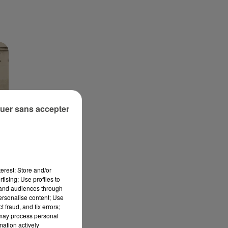
uer sans accepter
EZ
erest: Store and/or
tising; Use profiles to
tand audiences through
s
personalise content; Use
 fraud, and fix errors;
 may process personal
mation actively