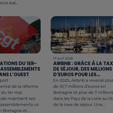
nce bat...
17 avril 2026
ATIONS DU 1ER-
AIRBNB : GRÂCE À LA TAX
S RASSEMBLEMENTS
DE SÉJOUR, DES MILLIONS
ANS L’OUEST
D’EUROS POUR LES...
eport
En 2025, Airbnb a reversé plu
ntal de la réforme
de 10,7 millions d’euros en
l du 1er mai,
Bretagne et plus de 7 million
cale maintient ses
dans les Pays de la Loire au ti
 rassemblements ce
de la taxe de séjour. Une...
n Bretagne et...