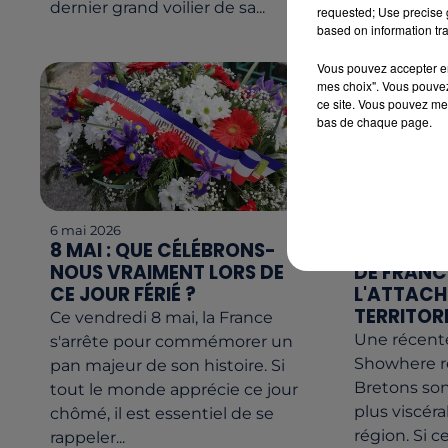
dernier grand voilier de sa...
requested; Use precise g
based on information tra
Vous pouvez accepter en 
mes choix". Vous pouvez
ce site. Vous pouvez met
bas de chaque page.
6 mai 2026
5 mai 2026
8 MAI : QUE CÉLÉBRONS-
LES BRET
NOUS VRAIMENT LORS DE
DE FRANC
CE JOUR FÉRIÉ ?
L'ATTAC
TERRITOR
Ce vendredi 8 mai, la France
Une récent
s'arrête pour commémorer un
Showhere r
pan majeur de son histoire. Si
Bretons sont
tout le monde apprécie ce jour
plus viscéra
chômé, il est essentiel de se
région. Si 
rappeler...