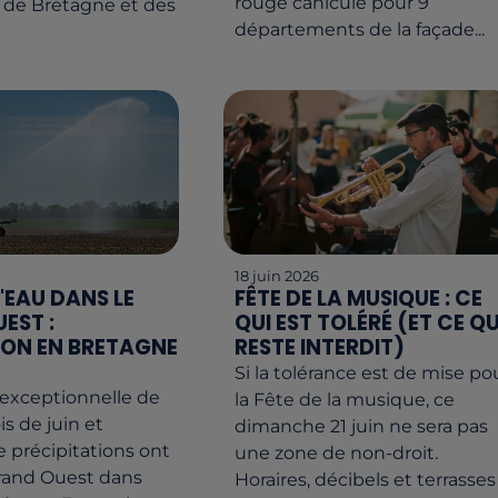
rouge canicule pour 9
e Bretagne et des
départements de la façade...
18 juin 2026
L'EAU DANS LE
FÊTE DE LA MUSIQUE : CE
EST :
QUI EST TOLÉRÉ (ET CE QU
ION EN BRETAGNE
RESTE INTERDIT)
Si la tolérance est de mise po
 exceptionnelle de
la Fête de la musique, ce
is de juin et
dimanche 21 juin ne sera pas
e précipitations ont
une zone de non-droit.
grand Ouest dans
Horaires, décibels et terrasses 