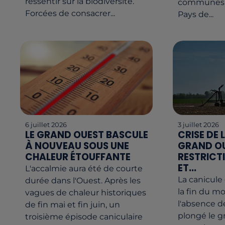
ressentir sur la biodiversité.
communes d
Forcées de consacrer...
Pays de...
6 juillet 2026
3 juillet 2026
LE GRAND OUEST BASCULE
CRISE DE 
À NOUVEAU SOUS UNE
GRAND OU
CHALEUR ÉTOUFFANTE
RESTRICT
ET...
L'accalmie aura été de courte
La canicule
durée dans l'Ouest. Après les
la fin du mo
vagues de chaleur historiques
l'absence d
de fin mai et fin juin, un
plongé le 
troisième épisode caniculaire