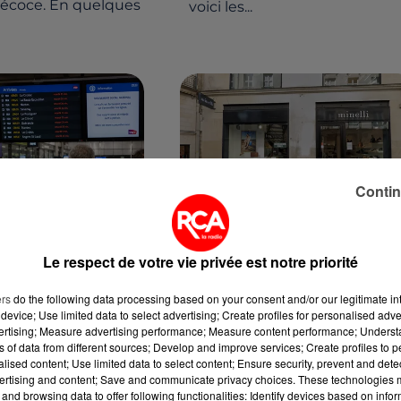
récoce. En quelques
voici les...
Contin
13 mai 2026
CF : UNE JOURNÉE
LIQUIDATION TOTALE CH
ANNONCE SUR LES
MINELLI : LES MAGASINS
Le respect de votre vie privée est notre priorité
L'OUEST
FERMERONT...
ers
do the following data processing based on your consent and/or our legitimate int
trois supprimé, des
L'enseigne de chaussures
device; Use limited data to select advertising; Create profiles for personalised adver
nt perturbés : les
Minelli, fondée en 1973, jette
vertising; Measure advertising performance; Measure content performance; Unders
ont invités à
définitivement l'éponge aprè
ns of data from different sources; Develop and improve services; Create profiles to 
alised content; Use limited data to select content; Ensure security, prevent and detect
eurs déplacements
une série de restructurations
ertising and content; Save and communicate privacy choices. These technologies
10 juin.
infructueuses. Placée en
and browsing data to offer following functionalities: Identify devices based on infor