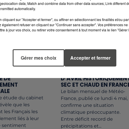
redressement...
eolocation data; Match and combine data from other data sources; Link different de
nsmitted automatically.
cliquant sur "Accepter et fermer", ou affiner en sélectionnant les finalités et/ou pa
 également refuser en cliquant sur "Continuer sans accepter". Vos préférences ne 
tre à jour vos choix, ou retirer votre consentement à tout moment via le lien "Gérer 
Gérer mes choix
Accepter et fermer
5 mai 2026
ONS CHAMPIONS
SÉCHERESSE : UN MOIS
E DE
D’AVRIL HISTORIQUEMEN
HEMENT
SEC ET CHAUD EN FRANC
IALE
Le bilan mensuel de Météo-
e étude du cabinet
France, publié ce lundi 4 mai,
évèle que les
confirme une situation
 les Français les
climatique préoccupante.
lement liés à leur
Entre déficit record de
ce sentiment
précipitations et...