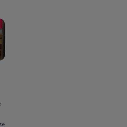
e
tte