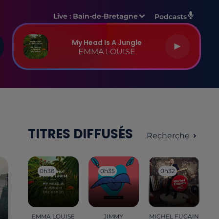
Live :
Bain-de-Bretagne
Podcasts
My Head Is A Jungle
EMMA LOUISE
TITRES DIFFUSÉS
Recherche
0h38
0h38
0h35
0h35
0h32
0h32
EMMA LOUISE
JIMMY
MICHEL FUGAIN