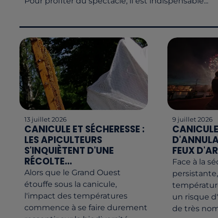
Pour profiter du spectacle, il est indispensable...
13 juillet 2026
9 juillet 2026
CANICULE ET SÉCHERESSE :
CANICULE 
LES APICULTEURS
D'ANNULA
S'INQUIÈTENT D'UNE
FEUX D'AR
RÉCOLTE...
Face à la s
Alors que le Grand Ouest
persistante,
étouffe sous la canicule,
température
l'impact des températures
un risque d
commence à se faire durement
de très no