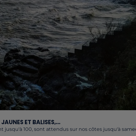
JAUNES ET BALISES,...
t jusqu'à 100, sont attendus sur nos côtes jusqu'à samed