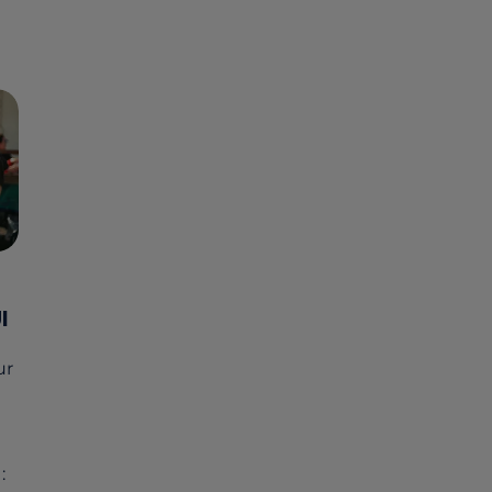
I
ur
: