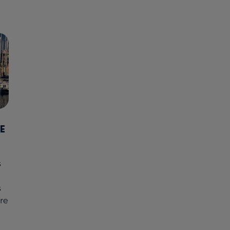
E
s
s
tre