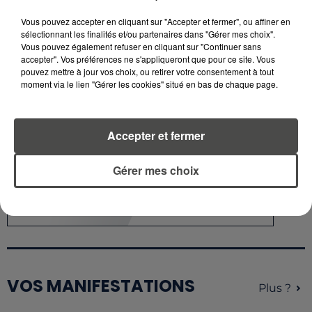
Vous pouvez accepter en cliquant sur "Accepter et fermer", ou affiner en
sélectionnant les finalités et/ou partenaires dans "Gérer mes choix".
Vous pouvez également refuser en cliquant sur "Continuer sans
du
9 août 2026 à 14h00
accepter". Vos préférences ne s'appliqueront que pour ce site. Vous
Date
pouvez mettre à jour vos choix, ou retirer votre consentement à tout
au
9 août 2026 à 0h00
moment via le lien "Gérer les cookies" situé en bas de chaque page.
Accepter et fermer
Gérer mes choix
VOS MANIFESTATIONS
Plus ?