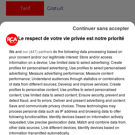
Tarif
Gratuit
Continuer sans accepter
Association du Moulin de la
Le respect de votre vie privée est notre priorité
Garenne
We and
our (447) partners
do the following data processing based on
02 40 73 14 28
Organisateur
your consent and/or our legitimate interest: Store and/or access
moulin.delagarenne@orange.fr
information on a device; Use limited data to select advertising; Create
profiles for personalised advertising; Use profiles to select personalised
https://www.moulindelagarenne.c
advertising; Measure advertising performance; Measure content
performance; Understand audiences through statistics or combinations
of data from different sources; Develop and improve services; Create
profiles to personalise content; Use profiles to select personalised
content; Use limited data to select content; Ensure security, prevent and
Moulin de la Garenne
Lieu
detect fraud, and fix errors; Deliver and present advertising and content;
44440
Pannecé
Save and communicate privacy choices. These technologies may
process personal data such as IP address and browsing data to offer
following functionalities: Identify devices based on information actively
requested; Use precise geolocation data; Match and combine data from
other data sources; Link different devices; Identify devices based on
information transmitted automatically.
Ajouter à votre calendrier