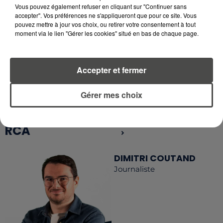
Vous pouvez également refuser en cliquant sur "Continuer sans
accepter". Vos préférences ne s'appliqueront que pour ce site. Vous
pouvez mettre à jour vos choix, ou retirer votre consentement à tout
RETROUVEZ TOUTE L'ACTU DE LA RÉGION ET
moment via le lien "Gérer les cookies" situé en bas de chaque page.
RECEVEZ LES ALERTES INFOS DE LA RÉDACTION
EN TÉLÉCHARGEANT L'APPLICATION MOBILE
RCA
Accepter et fermer
Gérer mes choix
LA RÉDACTION
Voir toute l'équipe RCA
RCA
DIMITRI COUTAND
Journaliste