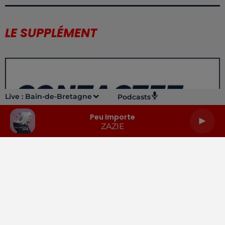
LE SUPPLÉMENT
Live :
Bain-de-Bretagne
Podcasts
Peu Importe
ZAZIE
LA RADIO
INFOS
PODCASTS