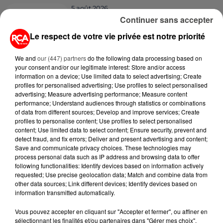
5 août 2026
MOUCHES : LES 5 RÉFLEXES À
Continuer sans accepter
ADOPTER POUR ÉVITER
Le respect de votre vie privée est notre priorité
L'INVASION CET ÉTÉ...
We and
our (447) partners
do the following data processing based on
4 août 2026
your consent and/or our legitimate interest: Store and/or access
ÉCLIPSE SOLAIRE DU 12 AOÛT : LA
information on a device; Use limited data to select advertising; Create
RUÉE VERS LES LUNETTES DE...
profiles for personalised advertising; Use profiles to select personalised
advertising; Measure advertising performance; Measure content
performance; Understand audiences through statistics or combinations
of data from different sources; Develop and improve services; Create
4 août 2026
profiles to personalise content; Use profiles to select personalised
CAMPING-CAR : CE QUE VOUS
content; Use limited data to select content; Ensure security, prevent and
AVEZ LE DROIT DE FAIRE... ET LES
detect fraud, and fix errors; Deliver and present advertising and content;
ERREURS...
Save and communicate privacy choices. These technologies may
process personal data such as IP address and browsing data to offer
following functionalities: Identify devices based on information actively
3 août 2026
requested; Use precise geolocation data; Match and combine data from
ASSURANCES : TOUT SAVOIR
other data sources; Link different devices; Identify devices based on
SUR L'AUGMENTATION DE LA «
information transmitted automatically.
TAXE ATTENTAT »...
Vous pouvez accepter en cliquant sur "Accepter et fermer", ou affiner en
sélectionnant les finalités et/ou partenaires dans "Gérer mes choix".