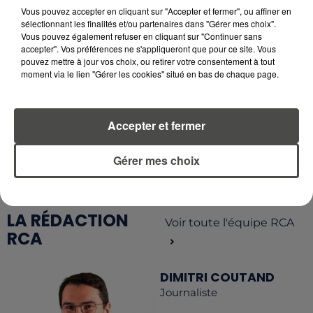
OFFRENT LE MEILLEUR RAPPORT...
Vous pouvez accepter en cliquant sur "Accepter et fermer", ou affiner en
sélectionnant les finalités et/ou partenaires dans "Gérer mes choix".
Vous pouvez également refuser en cliquant sur "Continuer sans
accepter". Vos préférences ne s'appliqueront que pour ce site. Vous
pouvez mettre à jour vos choix, ou retirer votre consentement à tout
moment via le lien "Gérer les cookies" situé en bas de chaque page.
RETROUVEZ TOUTE L'ACTU DE LA RÉGION ET
RECEVEZ LES ALERTES INFOS DE LA RÉDACTION
Accepter et fermer
EN TÉLÉCHARGEANT L'APPLICATION MOBILE
RCA
Gérer mes choix
LA RÉDACTION
Voir toute l'équipe RCA
RCA
DIMITRI COUTAND
Journaliste