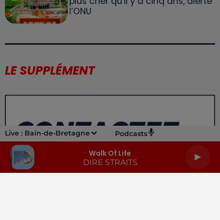
plus cher qu'il y a cinq ans, alerte
l’ONU
LE SUPPLÉMENT
Live :
Bain-de-Bretagne
Podcasts
Walk Of Life
DIRE STRAITS