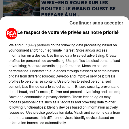
WEEK-END ROUGE SUR LES
ROUTES : LE GRAND OUEST SE
PRÉPARE À UN...
Continuer sans accepter
6 août 2026
Le respect de votre vie privée est notre priorité
MÉGOTS ET FEUX DE FORÊT : LES
INDUSTRIELS DU TABAC BIENTÔT
TAXÉS...
We and
our (447) partners
do the following data processing based on
your consent and/or our legitimate interest: Store and/or access
information on a device; Use limited data to select advertising; Create
6 août 2026
profiles for personalised advertising; Use profiles to select personalised
CANICULE : POURQUOI LES
advertising; Measure advertising performance; Measure content
BOUTEILLES D'EAU
performance; Understand audiences through statistics or combinations
DISPARAISSENT DES RAYONS...
of data from different sources; Develop and improve services; Create
profiles to personalise content; Use profiles to select personalised
content; Use limited data to select content; Ensure security, prevent and
5 août 2026
detect fraud, and fix errors; Deliver and present advertising and content;
MANGER SAINEMENT COÛTE 25 %
Save and communicate privacy choices. These technologies may
PLUS CHER QU'IL Y A CINQ ANS,
process personal data such as IP address and browsing data to offer
ALERTE L’ONU
following functionalities: Identify devices based on information actively
requested; Use precise geolocation data; Match and combine data from
other data sources; Link different devices; Identify devices based on
5 août 2026
information transmitted automatically.
QUELLES SONT LES MARQUES QUI