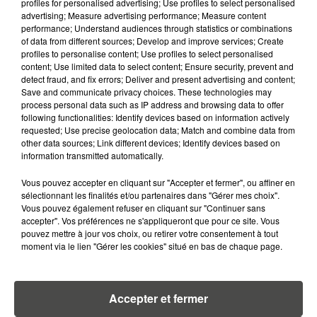
4 août 2026
profiles for personalised advertising; Use profiles to select personalised
CAMPING-CAR : CE QUE VOUS
advertising; Measure advertising performance; Measure content
AVEZ LE DROIT DE FAIRE... ET LES
performance; Understand audiences through statistics or combinations
of data from different sources; Develop and improve services; Create
ERREURS...
profiles to personalise content; Use profiles to select personalised
content; Use limited data to select content; Ensure security, prevent and
detect fraud, and fix errors; Deliver and present advertising and content;
Save and communicate privacy choices. These technologies may
process personal data such as IP address and browsing data to offer
following functionalities: Identify devices based on information actively
RETROUVEZ TOUTE L'ACTU DE LA RÉGION ET
requested; Use precise geolocation data; Match and combine data from
RECEVEZ LES ALERTES INFOS DE LA RÉDACTION
other data sources; Link different devices; Identify devices based on
information transmitted automatically.
EN TÉLÉCHARGEANT L'APPLICATION MOBILE
RCA
Vous pouvez accepter en cliquant sur "Accepter et fermer", ou affiner en
sélectionnant les finalités et/ou partenaires dans "Gérer mes choix".
Vous pouvez également refuser en cliquant sur "Continuer sans
accepter". Vos préférences ne s'appliqueront que pour ce site. Vous
pouvez mettre à jour vos choix, ou retirer votre consentement à tout
LA RÉDACTION
moment via le lien "Gérer les cookies" situé en bas de chaque page.
Voir toute l'équipe RCA
RCA
Accepter et fermer
DIMITRI COUTAND