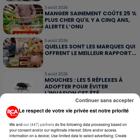
5 août 2026
MANGER SAINEMENT COÛTE 25 %
PLUS CHER QU'IL Y A CINQ ANS,
ALERTE L’ONU
5 août 2026
QUELLES SONT LES MARQUES QUI
OFFRENT LE MEILLEUR RAPPORT...
5 août 2026
MOUCHES : LES 5 RÉFLEXES À
ADOPTER POUR ÉVITER
L'INVASION CET ÉTÉ...
Continuer sans accepter
4 août 2026
Le respect de votre vie privée est notre priorité
ÉCLIPSE SOLAIRE DU 12 AOÛT : LA
RUÉE VERS LES LUNETTES DE...
We and
our (447) partners
do the following data processing based on
your consent and/or our legitimate interest: Store and/or access
information on a device; Use limited data to select advertising; Create