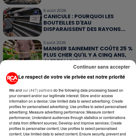
6 août 2026
CANICULE : POURQUOI LES
BOUTEILLES D'EAU
DISPARAISSENT DES RAYONS...
5 août 2026
MANGER SAINEMENT COÛTE 25 %
PLUS CHER QU'IL Y A CINQ ANS,
ALERTE L’ONU
Continuer sans accepter
5 août 2026
Le respect de votre vie privée est notre priorité
QUELLES SONT LES MARQUES QUI
OFFRENT LE MEILLEUR RAPPORT...
We and
our (447) partners
do the following data processing based on
your consent and/or our legitimate interest: Store and/or access
information on a device; Use limited data to select advertising; Create
profiles for personalised advertising; Use profiles to select personalised
advertising; Measure advertising performance; Measure content
performance; Understand audiences through statistics or combinations
of data from different sources; Develop and improve services; Create
profiles to personalise content; Use profiles to select personalised
RETROUVEZ TOUTE L'ACTU DE LA RÉGION ET
content; Use limited data to select content; Ensure security, prevent and