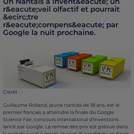
Un Nantais a invent&eacute; un
r&eacute;veil olfactif et pourrait
&ecirc;tre
r&eacute;compens&eacute; par
Google la nuit prochaine.
Crédit :
-
Guillaume Rolland, jeune nantais de 18 ans, est le
premier français a atteindre la finale du Google
Science Fair, concours international d'inventions
lancé par Google. La remise des prix est prévue dans
la nuit de lundi à mardi. Ils sont 15 candidats en finale