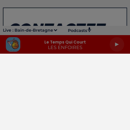
Live :
Bain-de-Bretagne
Podcasts
Le Temps Qui Court
LES ENFOIRES
LA RADIO
INFOS
PODCASTS
RENDEZ-VOUS
PUBLICITÉ