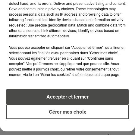
RECEVEZ LES ALERTES INFOS DE LA RÉDACTION
detect fraud, and fix errors; Deliver and present advertising and content;
EN TÉLÉCHARGEANT L'APPLICATION MOBILE
Save and communicate privacy choices. These technologies may
RCA
process personal data such as IP address and browsing data to offer
following functionalities: Identify devices based on information actively
requested; Use precise geolocation data; Match and combine data from
other data sources; Link different devices; Identify devices based on
information transmitted automatically.
LA RÉDACTION
Voir toute l'équipe RCA
Vous pouvez accepter en cliquant sur "Accepter et fermer", ou affiner en
RCA
sélectionnant les finalités et/ou partenaires dans "Gérer mes choix".
Vous pouvez également refuser en cliquant sur "Continuer sans
accepter". Vos préférences ne s'appliqueront que pour ce site. Vous
DIMITRI COUTAND
pouvez mettre à jour vos choix, ou retirer votre consentement à tout
moment via le lien "Gérer les cookies" situé en bas de chaque page.
Journaliste
Accepter et fermer
Gérer mes choix