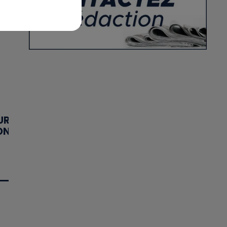
5
UR
ON