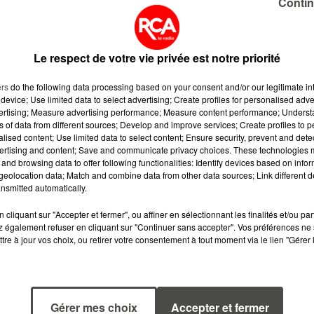
Contin
s donc le vendredi 24 juillet. Sachez qu'entre deux
Le respect de votre vie privée est notre priorité
ne exposition sur le dromadaireseront à découvrir. Et l
ers
do the following data processing based on your consent and/or our legitimate int
elques jours avant la course.
device; Use limited data to select advertising; Create profiles for personalised adver
vertising; Measure advertising performance; Measure content performance; Unders
ns of data from different sources; Develop and improve services; Create profiles to 
alised content; Use limited data to select content; Ensure security, prevent and detect
ertising and content; Save and communicate privacy choices. These technologies
and browsing data to offer following functionalities: Identify devices based on infor
eolocation data; Match and combine data from other data sources; Link different de
nsmitted automatically.
cliquant sur "Accepter et fermer", ou affiner en sélectionnant les finalités et/ou pa
 également refuser en cliquant sur "Continuer sans accepter". Vos préférences ne 
tre à jour vos choix, ou retirer votre consentement à tout moment via le lien "Gérer 
Gérer mes choix
Accepter et fermer