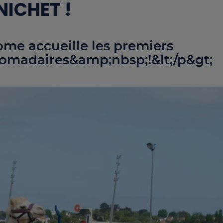
NICHET !
rome accueille les premiers
omadaires&amp;nbsp;!&lt;/p&gt;