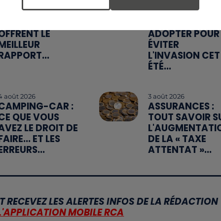
5 août 2026
5 août 2026
QUELLES SONT
MOUCHES : LES 
LES MARQUES QUI
RÉFLEXES À
OFFRENT LE
ADOPTER POUR
MEILLEUR
ÉVITER
RAPPORT...
L'INVASION CET
ÉTÉ...
4 août 2026
3 août 2026
CAMPING-CAR :
ASSURANCES :
CE QUE VOUS
TOUT SAVOIR S
AVEZ LE DROIT DE
L'AUGMENTATI
FAIRE... ET LES
DE LA « TAXE
ERREURS...
ATTENTAT »...
T RECEVEZ LES ALERTES INFOS DE LA RÉDACTION
L'APPLICATION MOBILE RCA