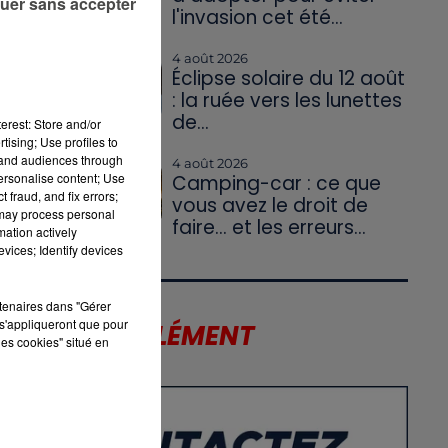
uer sans accepter
l'invasion cet été...
4 août 2026
Éclipse solaire du 12 août
: la ruée vers les lunettes
es
de...
erest: Store and/or
tising; Use profiles to
tand audiences through
4 août 2026
personalise content; Use
Camping-car : ce que
 fraud, and fix errors;
vous avez le droit de
 may process personal
faire... et les erreurs...
mation actively
vices; Identify devices
rtenaires dans "Gérer
s'appliqueront que pour
LE SUPPLÉMENT
les cookies" situé en