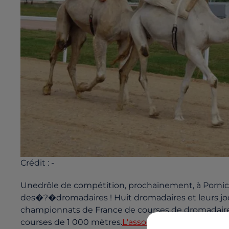
Crédit :
-
Unedrôle de compétition, prochainement, à Pornich
des�?�dromadaires ! Huit dromadaires et leurs jocke
championnats de France de courses de dromadaires
courses de 1 000 mètres.
L'association Dromas
orga