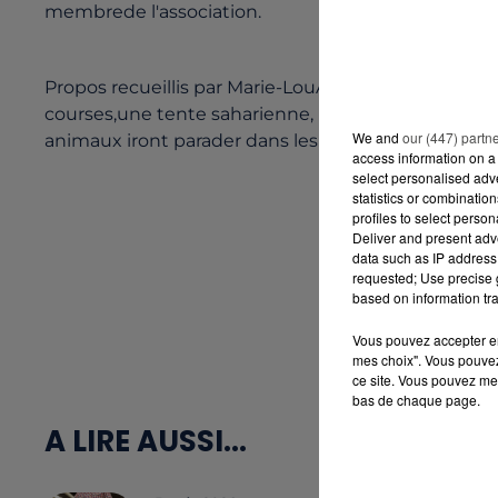
membrede l'association.
Propos recueillis par Marie-LouAkeroyd. Rendez-vou
courses,une tente saharienne, un stand Dromas et u
We and
our (447) partn
animaux iront parader dans les rues de Pornichetqu
access information on a 
select personalised ad
statistics or combinatio
profiles to select person
Deliver and present adv
data such as IP address 
requested; Use precise g
based on information tra
Vous pouvez accepter en 
mes choix". Vous pouvez
ce site. Vous pouvez met
bas de chaque page.
A LIRE AUSSI...