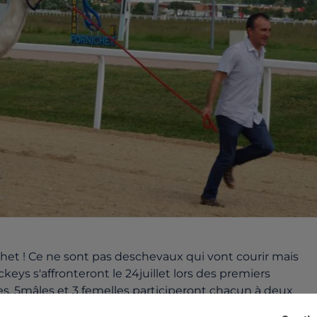
et ! Ce ne sont pas deschevaux qui vont courir mais
ys s'affronteront le 24juillet lors des premiers
. 5mâles et 3 femelles participeront chacun à deux
nise cet événement. Olivier Philipponneau est