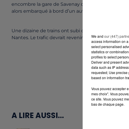
encombre la gare de Savenay où les passagers ont é
alors embarqué à bord d’un autre TGV direction Par
Une dizaine de trains ont subi des retards, allant j
We and
our (447) partn
Nantes. Le trafic devrait revenir à la normale d’ici la
access information on a 
select personalised ad
statistics or combinatio
profiles to select person
Deliver and present adv
data such as IP address 
requested; Use precise g
based on information tra
Vous pouvez accepter en 
mes choix". Vous pouvez
ce site. Vous pouvez met
bas de chaque page.
A LIRE AUSSI...