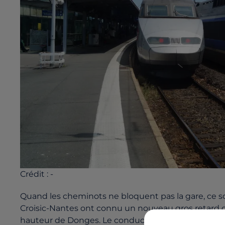
Crédit :
-
Quand les cheminots ne bloquent pas la gare, ce so
Croisic-Nantes ont connu un nouveau gros retard ce
hauteur de Donges. Le conducteur est descendu pour