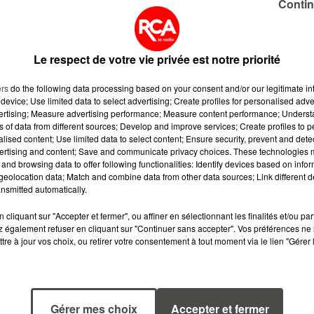
Contin
té pris en charge par un TER, direction Nantes. Ils ont
is…
Le respect de votre vie privée est notre priorité
usqu’à 1h30, principalement dans le sens Saint-Nazaire-
ers
do the following data processing based on your consent and/or our legitimate int
 fin de matinée.
device; Use limited data to select advertising; Create profiles for personalised adver
vertising; Measure advertising performance; Measure content performance; Unders
ns of data from different sources; Develop and improve services; Create profiles to 
alised content; Use limited data to select content; Ensure security, prevent and detect
ertising and content; Save and communicate privacy choices. These technologies
and browsing data to offer following functionalities: Identify devices based on infor
eolocation data; Match and combine data from other data sources; Link different de
nsmitted automatically.
cliquant sur "Accepter et fermer", ou affiner en sélectionnant les finalités et/ou pa
 également refuser en cliquant sur "Continuer sans accepter". Vos préférences ne 
tre à jour vos choix, ou retirer votre consentement à tout moment via le lien "Gérer 
Gérer mes choix
Accepter et fermer