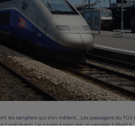
nt les sangliers qui s’en mêlent… Les passagers du TGV 
 lundi matin. Leur train a percuté un sanglier à 6h45 à
 examiner l’état de la rame. Il a pu rejoindre sans