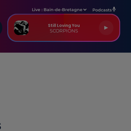
Live :
Bain-de-Bretagne
Podcasts
Still Loving You
SCORPIONS
S