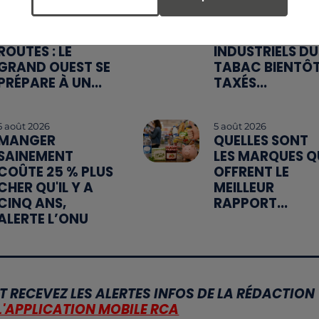
11h03
6 août 2026
WEEK-END
MÉGOTS ET FEU
ROUGE SUR LES
DE FORÊT : LES
ROUTES : LE
INDUSTRIELS DU
GRAND OUEST SE
TABAC BIENTÔ
PRÉPARE À UN...
TAXÉS...
5 août 2026
5 août 2026
MANGER
QUELLES SONT
SAINEMENT
LES MARQUES Q
COÛTE 25 % PLUS
OFFRENT LE
CHER QU'IL Y A
MEILLEUR
CINQ ANS,
RAPPORT...
ALERTE L’ONU
T RECEVEZ LES ALERTES INFOS DE LA RÉDACTION
L'APPLICATION MOBILE RCA