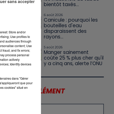
uer sans accepter
bientôt taxés...
6 août 2026
Canicule : pourquoi les
bouteilles d'eau
disparaissent des
erest: Store and/or
rayons...
tising; Use profiles to
tand audiences through
personalise content; Use
5 août 2026
 fraud, and fix errors;
Manger sainement
 may process personal
coûte 25 % plus cher qu'il
mation actively
y a cinq ans, alerte l’ONU
vices; Identify devices
rtenaires dans "Gérer
s'appliqueront que pour
les cookies" situé en
LE SUPPLÉMENT