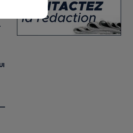
X
T
UI