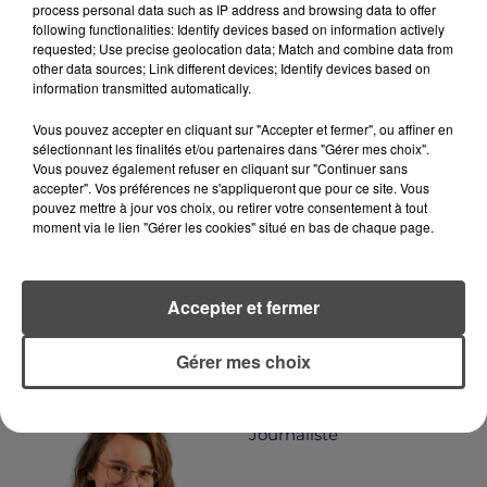
process personal data such as IP address and browsing data to offer
following functionalities: Identify devices based on information actively
requested; Use precise geolocation data; Match and combine data from
other data sources; Link different devices; Identify devices based on
LA RÉDACTION
Voir toute l'équipe RCA
information transmitted automatically.
RCA
Vous pouvez accepter en cliquant sur "Accepter et fermer", ou affiner en
sélectionnant les finalités et/ou partenaires dans "Gérer mes choix".
DIMITRI COUTAND
Vous pouvez également refuser en cliquant sur "Continuer sans
accepter". Vos préférences ne s'appliqueront que pour ce site. Vous
Journaliste
pouvez mettre à jour vos choix, ou retirer votre consentement à tout
moment via le lien "Gérer les cookies" situé en bas de chaque page.
Accepter et fermer
Gérer mes choix
MARGOT DOUÉTIL
Journaliste