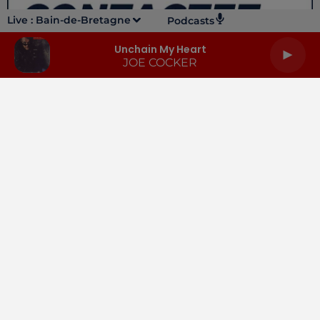
Live :
Bain-de-Bretagne
Podcasts
Unchain My Heart
JOE COCKER
LA RADIO
INFOS
PODCASTS
RENDEZ-VOUS
PUBLICITÉ
Gestion des cookies
Mentions légales