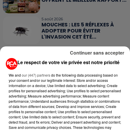
5 août 2026
MOUCHES : LES 5 RÉFLEXES À
ADOPTER POUR ÉVITER
L'INVASION CET ÉTÉ...
4 août 2026
Continuer sans accepter
ÉCLIPSE SOLAIRE DU 12 AOÛT : LA
RUÉE VERS LES LUNETTES DE...
Le respect de votre vie privée est notre priorité
We and
our (447) partners
do the following data processing based on
your consent and/or our legitimate interest: Store and/or access
information on a device; Use limited data to select advertising; Create
profiles for personalised advertising; Use profiles to select personalised
advertising; Measure advertising performance; Measure content
RETROUVEZ TOUTE L'ACTU DE LA RÉGION ET
performance; Understand audiences through statistics or combinations
of data from different sources; Develop and improve services; Create
RECEVEZ LES ALERTES INFOS DE LA RÉDACTION
profiles to personalise content; Use profiles to select personalised
EN TÉLÉCHARGEANT L'APPLICATION MOBILE
content; Use limited data to select content; Ensure security, prevent and
RCA
detect fraud, and fix errors; Deliver and present advertising and content;
Save and communicate privacy choices. These technologies may