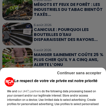
MÉGOTS ET FEUX DE FORÊT : LES
INDUSTRIELS DU TABAC BIENTÔT
TAXÉS...
6 août 2026
CANICULE : POURQUOI LES
BOUTEILLES D'EAU
DISPARAISSENT DES RAYONS...
5 août 2026
MANGER SAINEMENT COÛTE 25 %
PLUS CHER QU'IL Y A CINQ ANS,
ALERTE L’ONU
Continuer sans accepter
5 août 2026
QUELLES SONT LES MARQUES QUI
Le respect de votre vie privée est notre priorité
OFFRENT LE MEILLEUR RAPPORT...
We and
our (447) partners
do the following data processing based on
your consent and/or our legitimate interest: Store and/or access
information on a device; Use limited data to select advertising; Create
5 août 2026
profiles for personalised advertising; Use profiles to select personalised
MOUCHES : LES 5 RÉFLEXES À