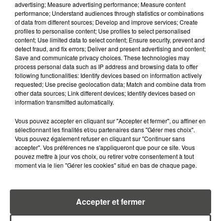
advertising; Measure advertising performance; Measure content
ADOPTER POUR ÉVITER
performance; Understand audiences through statistics or combinations
L'INVASION CET ÉTÉ...
of data from different sources; Develop and improve services; Create
profiles to personalise content; Use profiles to select personalised
content; Use limited data to select content; Ensure security, prevent and
detect fraud, and fix errors; Deliver and present advertising and content;
Save and communicate privacy choices. These technologies may
process personal data such as IP address and browsing data to offer
RETROUVEZ TOUTE L'ACTU DE LA RÉGION ET
following functionalities: Identify devices based on information actively
requested; Use precise geolocation data; Match and combine data from
RECEVEZ LES ALERTES INFOS DE LA RÉDACTION
other data sources; Link different devices; Identify devices based on
EN TÉLÉCHARGEANT L'APPLICATION MOBILE
information transmitted automatically.
RCA
Vous pouvez accepter en cliquant sur "Accepter et fermer", ou affiner en
sélectionnant les finalités et/ou partenaires dans "Gérer mes choix".
Vous pouvez également refuser en cliquant sur "Continuer sans
accepter". Vos préférences ne s'appliqueront que pour ce site. Vous
pouvez mettre à jour vos choix, ou retirer votre consentement à tout
LA RÉDACTION
Voir toute l'équipe RCA
moment via le lien "Gérer les cookies" situé en bas de chaque page.
RCA
DIMITRI COUTAND
Accepter et fermer
Journaliste