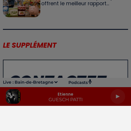
offrent le meilleur rapport...
LE SUPPLÉMENT
Live :
Bain-de-Bretagne
Podcasts
Etienne
GUESCH PATTI