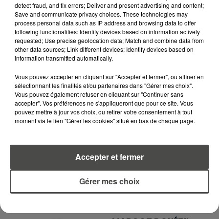
RECEVEZ LES ALERTES INFOS DE LA RÉDACTION
detect fraud, and fix errors; Deliver and present advertising and content;
EN TÉLÉCHARGEANT L'APPLICATION MOBILE
Save and communicate privacy choices. These technologies may
RCA
process personal data such as IP address and browsing data to offer
following functionalities: Identify devices based on information actively
requested; Use precise geolocation data; Match and combine data from
other data sources; Link different devices; Identify devices based on
information transmitted automatically.
LA RÉDACTION
Voir toute l'équipe RCA
Vous pouvez accepter en cliquant sur "Accepter et fermer", ou affiner en
RCA
sélectionnant les finalités et/ou partenaires dans "Gérer mes choix".
Vous pouvez également refuser en cliquant sur "Continuer sans
accepter". Vos préférences ne s'appliqueront que pour ce site. Vous
DIMITRI COUTAND
pouvez mettre à jour vos choix, ou retirer votre consentement à tout
moment via le lien "Gérer les cookies" situé en bas de chaque page.
Journaliste
Accepter et fermer
Gérer mes choix