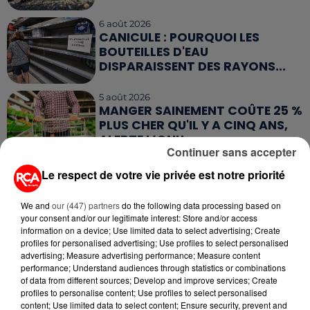
6 août 2026
CANICULE : POURQUOI LES
BOUTEILLES D'EAU
DISPARAISSENT DES RAYONS...
5 août 2026
MANGER SAINEMENT COÛTE 25 %
PLUS CHER QU'IL Y A CINQ ANS,
ALERTE L’ONU
Continuer sans accepter
5 août 2026
Le respect de votre vie privée est notre priorité
QUELLES SONT LES MARQUES QUI
OFFRENT LE MEILLEUR RAPPORT...
We and
our (447) partners
do the following data processing based on
your consent and/or our legitimate interest: Store and/or access
information on a device; Use limited data to select advertising; Create
profiles for personalised advertising; Use profiles to select personalised
advertising; Measure advertising performance; Measure content
performance; Understand audiences through statistics or combinations
of data from different sources; Develop and improve services; Create
RETROUVEZ TOUTE L'ACTU DE LA RÉGION ET
profiles to personalise content; Use profiles to select personalised
content; Use limited data to select content; Ensure security, prevent and