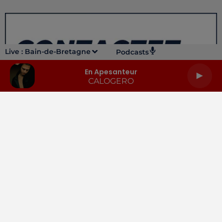
Live :
Bain-de-Bretagne
Podcasts
En Apesanteur
CALOGERO
LA RADIO
INFOS
PODCASTS
RENDEZ-VOUS
PUBLICITÉ