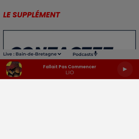
LE SUPPLÉMENT
Live :
Bain-de-Bretagne
Podcasts
Fallait Pas Commencer
LIO
LA RADIO
INFOS
PODCASTS