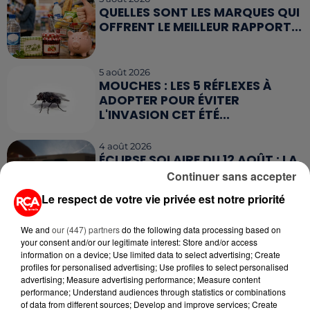
QUELLES SONT LES MARQUES QUI
OFFRENT LE MEILLEUR RAPPORT...
5 août 2026
MOUCHES : LES 5 RÉFLEXES À
ADOPTER POUR ÉVITER
L'INVASION CET ÉTÉ...
4 août 2026
ÉCLIPSE SOLAIRE DU 12 AOÛT : LA
RUÉE VERS LES LUNETTES DE...
Continuer sans accepter
Le respect de votre vie privée est notre priorité
4 août 2026
We and
our (447) partners
do the following data processing based on
CAMPING-CAR : CE QUE VOUS
your consent and/or our legitimate interest: Store and/or access
AVEZ LE DROIT DE FAIRE... ET LES
information on a device; Use limited data to select advertising; Create
ERREURS...
profiles for personalised advertising; Use profiles to select personalised
advertising; Measure advertising performance; Measure content
performance; Understand audiences through statistics or combinations
of data from different sources; Develop and improve services; Create