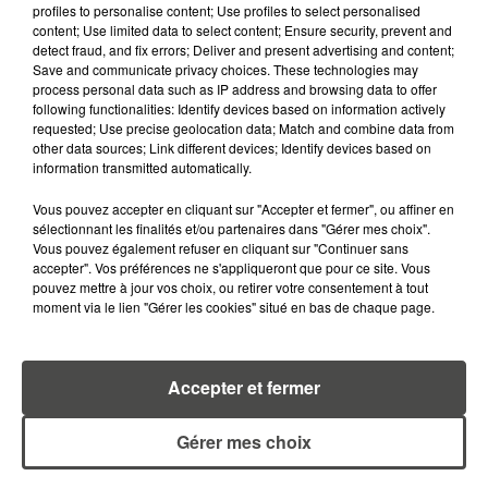
profiles to personalise content; Use profiles to select personalised
content; Use limited data to select content; Ensure security, prevent and
RETROUVEZ TOUTE L'ACTU DE LA RÉGION ET
detect fraud, and fix errors; Deliver and present advertising and content;
Save and communicate privacy choices. These technologies may
RECEVEZ LES ALERTES INFOS DE LA RÉDACTION
process personal data such as IP address and browsing data to offer
EN TÉLÉCHARGEANT L'APPLICATION MOBILE
following functionalities: Identify devices based on information actively
RCA
requested; Use precise geolocation data; Match and combine data from
other data sources; Link different devices; Identify devices based on
information transmitted automatically.
Vous pouvez accepter en cliquant sur "Accepter et fermer", ou affiner en
sélectionnant les finalités et/ou partenaires dans "Gérer mes choix".
LA RÉDACTION
Voir toute l'équipe RCA
Vous pouvez également refuser en cliquant sur "Continuer sans
RCA
accepter". Vos préférences ne s'appliqueront que pour ce site. Vous
pouvez mettre à jour vos choix, ou retirer votre consentement à tout
moment via le lien "Gérer les cookies" situé en bas de chaque page.
DIMITRI COUTAND
Journaliste
Accepter et fermer
Gérer mes choix